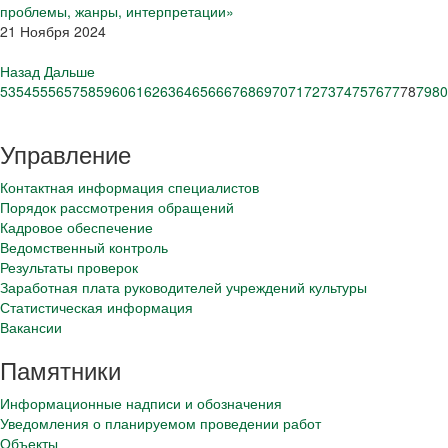
проблемы, жанры, интерпретации»
21 Ноября 2024
Назад
Дальше
53
54
55
56
57
58
59
60
61
62
63
64
65
66
67
68
69
70
71
72
73
74
75
76
77
78
79
80
Управление
Контактная информация специалистов
Порядок рассмотрения обращений
Кадровое обеспечение
Ведомственный контроль
Результаты проверок
Заработная плата руководителей учреждений культуры
Статистическая информация
Вакансии
Памятники
Информационные надписи и обозначения
Уведомления о планируемом проведении работ
Объекты