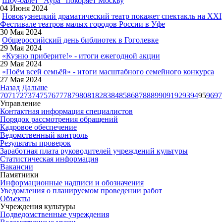
Шоу-балет "Аура" покоряет Москву
04 Июня 2024
Новокузнецкий драматический театр покажет спектакль на XXI
Фестивале театров малых городов России в Уфе
30 Мая 2024
Общероссийский день библиотек в Гоголевке
29 Мая 2024
«Кузню приберите!» - итоги ежегодной акции
29 Мая 2024
«Поём всей семьёй» - итоги масштабного семейного конкурса
27 Мая 2024
Назад
Дальше
70
71
72
73
74
75
76
77
78
79
80
81
82
83
84
85
86
87
88
89
90
91
92
93
94
95
96
97
Управление
Контактная информация специалистов
Порядок рассмотрения обращений
Кадровое обеспечение
Ведомственный контроль
Результаты проверок
Заработная плата руководителей учреждений культуры
Статистическая информация
Вакансии
Памятники
Информационные надписи и обозначения
Уведомления о планируемом проведении работ
Объекты
Учреждения культуры
Подведомственные учреждения