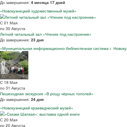
До завершения:
4 месяца 17 дней
«Новокузнецкий художественный музей»
С
01
Мая
по
30
Августа
Летний читальный зал «Чтение под настроение»
До завершения:
23 дня
«Муниципальная информационно-библиотечная система г. Новоку
С
18
Мая
по
31
Августа
Пешеходная экскурсия «В рощу чёрных тополей»
До завершения:
24 дня
«Новокузнецкий краеведческий музей»
С
20
Мая
по
20
Августа