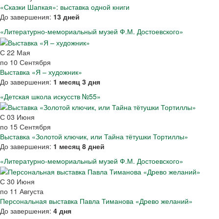
«Сказки Шапкая»: выставка одной книги
До завершения:
13 дней
«Литературно-мемориальный музей Ф.М. Достоевского»
С
22
Мая
по
10
Сентября
Выставка «Я – художник»
До завершения:
1 месяц 3 дня
«Детская школа искусств №55»
С
03
Июня
по
15
Сентября
Выставка «Золотой ключик, или Тайна тётушки Тортиллы»
До завершения:
1 месяц 8 дней
«Литературно-мемориальный музей Ф.М. Достоевского»
С
30
Июня
по
11
Августа
Персональная выставка Павла Тиманова «Древо желаний»
До завершения:
4 дня