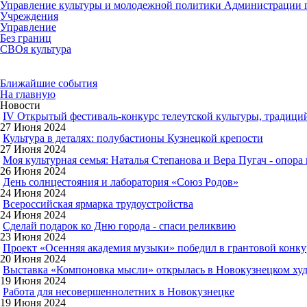
Управление культуры и молодежной политики Администрации г
Учреждения
Управление
Без границ
СВОя культура
Ближайшие события
На главную
Новости
IV Открытый фестиваль-конкурс телеутской культуры, трад
27 Июня 2024
Культура в деталях: полубастионы Кузнецкой крепости
27 Июня 2024
Моя культурная семья: Наталья Степанова и Вера Пугач - опора
26 Июня 2024
День солнцестояния и лаборатория «Союз Родов»
24 Июня 2024
Всероссийская ярмарка трудоустройства
24 Июня 2024
Сделай подарок ко Дню города - спаси реликвию
23 Июня 2024
Проект «Осенняя академия музыки» победил в грантовой конку
20 Июня 2024
Выставка «Компоновка мысли» открылась в Новокузнецком ху
19 Июня 2024
Работа для несовершеннолетних в Новокузнецке
19 Июня 2024