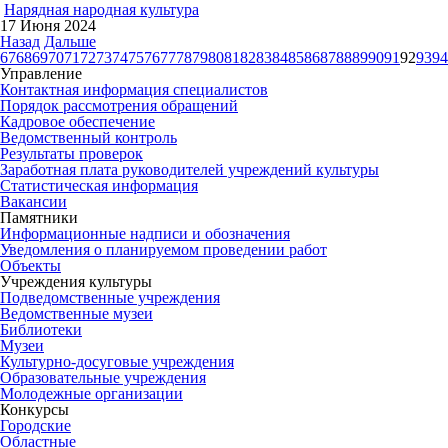
Нарядная народная культура
17 Июня 2024
Назад
Дальше
67
68
69
70
71
72
73
74
75
76
77
78
79
80
81
82
83
84
85
86
87
88
89
90
91
92
93
94
Управление
Контактная информация специалистов
Порядок рассмотрения обращений
Кадровое обеспечение
Ведомственный контроль
Результаты проверок
Заработная плата руководителей учреждений культуры
Статистическая информация
Вакансии
Памятники
Информационные надписи и обозначения
Уведомления о планируемом проведении работ
Объекты
Учреждения культуры
Подведомственные учреждения
Ведомственные музеи
Библиотеки
Музеи
Культурно-досуговые учреждения
Образовательные учреждения
Молодежные организации
Конкурсы
Городские
Областные