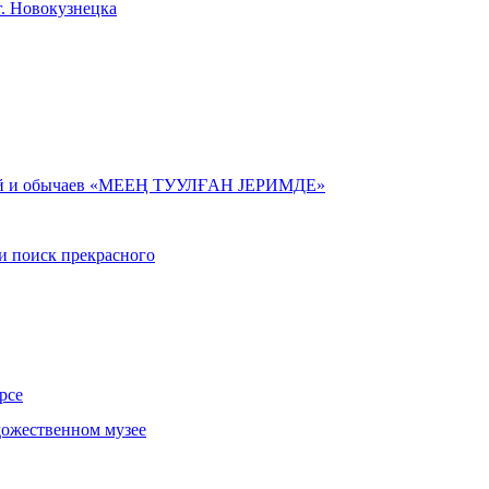
. Новокузнецка
иций и обычаев «МЕЕⱧ ТУУЛҒАН JEРИМДЕ»
 и поиск прекрасного
рсе
дожественном музее