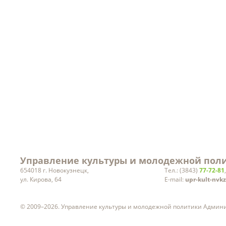
Ведомственный контроль
Результаты проверок
Заработная плата
руководителей учреждений
культуры
Статистическая информация
Вакансии
Управление культуры и молодежной поли
654018 г. Новокузнецк,
Тел.: (3843)
77-72-81
ул. Кирова, 64
E-mail:
upr-kult-nvk
© 2009–2026. Управление культуры и молодежной политики Админ
ч