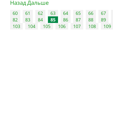
Назад
Дальше
60
61
62
63
64
65
66
67
82
83
84
85
86
87
88
89
103
104
105
106
107
108
109
Управление
Памятники
Контактная информация
Информационные надпис
специалистов
обозначения
Порядок рассмотрения
Уведомления о планируе
обращений
проведении работ
Кадровое обеспечение
Объекты