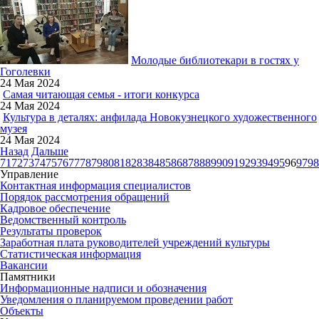
Молодые библиотекари в гостях у
Гоголевки
24 Мая 2024
Самая читающая семья - итоги конкурса
24 Мая 2024
Культура в деталях: анфилада Новокузнецкого художественного
музея
24 Мая 2024
Назад
Дальше
71
72
73
74
75
76
77
78
79
80
81
82
83
84
85
86
87
88
89
90
91
92
93
94
95
96
97
98
Управление
Контактная информация специалистов
Порядок рассмотрения обращений
Кадровое обеспечение
Ведомственный контроль
Результаты проверок
Заработная плата руководителей учреждений культуры
Статистическая информация
Вакансии
Памятники
Информационные надписи и обозначения
Уведомления о планируемом проведении работ
Объекты