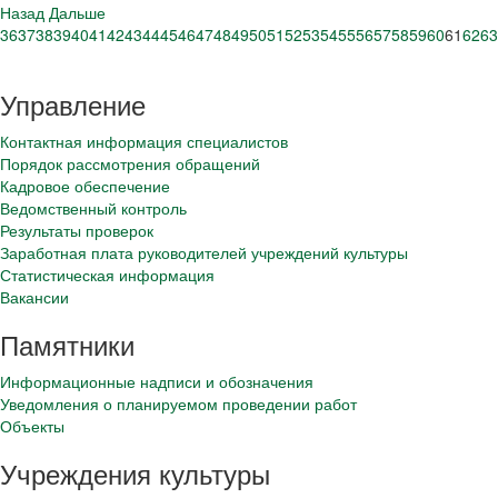
Назад
Дальше
36
37
38
39
40
41
42
43
44
45
46
47
48
49
50
51
52
53
54
55
56
57
58
59
60
61
62
63
Управление
Контактная информация специалистов
Порядок рассмотрения обращений
Кадровое обеспечение
Ведомственный контроль
Результаты проверок
Заработная плата руководителей учреждений культуры
Статистическая информация
Вакансии
Памятники
Информационные надписи и обозначения
Уведомления о планируемом проведении работ
Объекты
Учреждения культуры