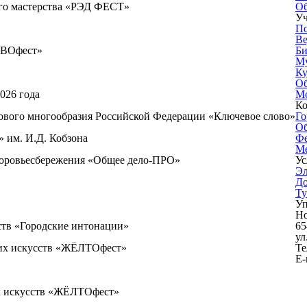
ого мастерства «РЭД ФЕСТ»
О
Уч
По
Ве
ТВОфест»
Би
М
Ку
Об
026 года
Мо
К
кового многообразия Российской Федерации «Ключевое слово»
Го
Об
 им. И.Д. Кобзона
Фе
М
здоровьесбережения «Общее дело-ПРО»
Ус
Эл
Д
Ту
Уп
Но
ств «Городские интонации»
65
ул
ких искусств «ЖЁЛТОфест»
Те
E-
их искусств «ЖЁЛТОфест»