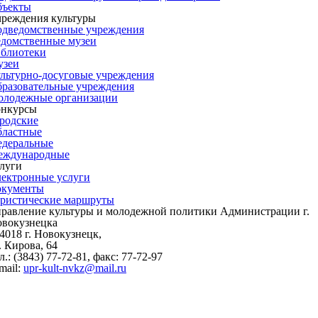
бъекты
реждения культуры
дведомственные учреждения
домственные музеи
блиотеки
узеи
льтурно-досуговые учреждения
разовательные учреждения
лодежные организации
онкурсы
родские
ластные
деральные
еждународные
луги
ектронные услуги
окументы
ристические маршруты
равление культуры и молодежной политики Администрации г.
вокузнецка
4018 г. Новокузнецк,
. Кирова, 64
л.: (3843)
77-72-81
, факс:
77-72-97
mail:
upr-kult-nvkz@mail.ru