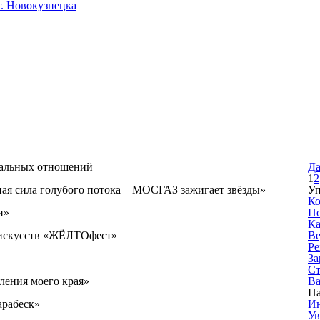
. Новокузнецка
нальных отношений
Д
1
2
ая сила голубого потока – МОСГАЗ зажигает звёзды»
Уп
Ко
и»
По
Ка
 искусств «ЖЁЛТОфест»
Ве
Ре
За
Ст
ления моего края»
Ва
П
арабеск»
Ин
Ув