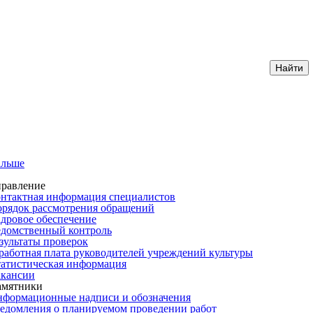
альше
равление
нтактная информация специалистов
рядок рассмотрения обращений
дровое обеспечение
домственный контроль
зультаты проверок
работная плата руководителей учреждений культуры
атистическая информация
кансии
амятники
формационные надписи и обозначения
едомления о планируемом проведении работ