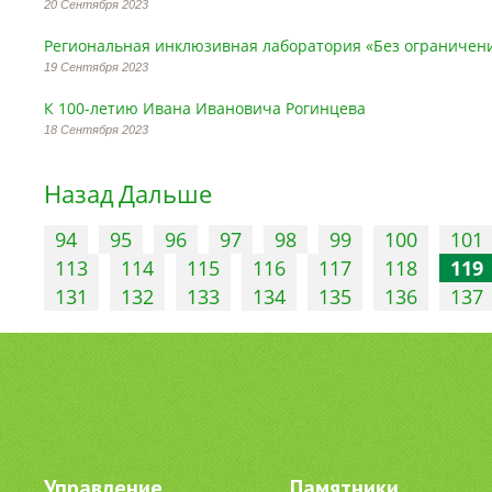
20 Сентября 2023
Региональная инклюзивная лаборатория «Без ограничен
19 Сентября 2023
К 100-летию Ивана Ивановича Рогинцева
18 Сентября 2023
Назад
Дальше
94
95
96
97
98
99
100
101
113
114
115
116
117
118
119
131
132
133
134
135
136
137
Управление
Памятники