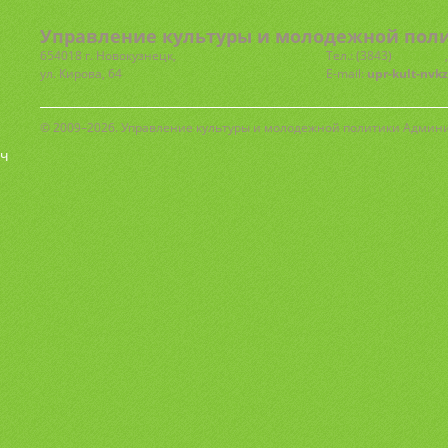
Управление культуры и молодежной поли
654018 г. Новокузнецк,
Тел.: (3843)
77-72-81
ул. Кирова, 64
E-mail:
upr-kult-nvk
© 2009–2026. Управление культуры и молодежной политики Админ
ч