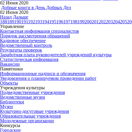
02 Июня 2020
Добрые книги в День Добрых Дел
02 Июня 2020
Назад
Дальше
188
189
190
191
192
193
194
195
196
197
198
199
200
201
202
203
204
205
20
Управление
Контактная информация специалистов
Порядок рассмотрения обращений
Кадровое обеспечение
Ведомственный контроль
Результаты проверок
Заработная плата руководителей учреждений культуры
Статистическая информация
Вакансии
Памятники
Информационные надписи и обозначения
Уведомления о планируемом проведении работ
Объекты
Учреждения культуры
Подведомственные учреждения
Ведомственные музеи
Библиотеки
Музеи
Культурно-досуговые учреждения
Образовательные учреждения
Молодежные организации
Конкурсы
Городские