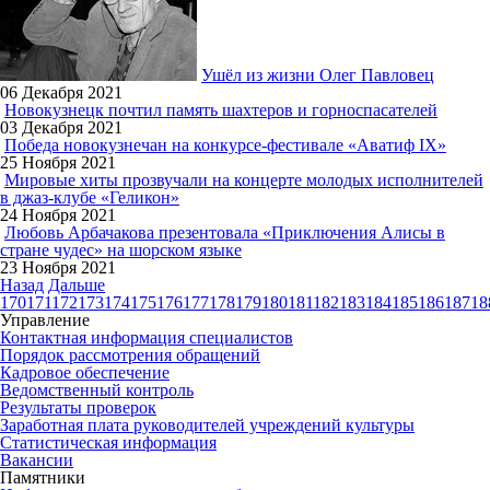
Ушёл из жизни Олег Павловец
06 Декабря 2021
Новокузнецк почтил память шахтеров и горноспасателей
03 Декабря 2021
Победа новокузнечан на конкурсе-фестивале «Аватиф IX»
25 Ноября 2021
Мировые хиты прозвучали на концерте молодых исполнителей
в джаз-клубе «Геликон»
24 Ноября 2021
Любовь Арбачакова презентовала «Приключения Алисы в
стране чудес» на шорском языке
23 Ноября 2021
Назад
Дальше
170
171
172
173
174
175
176
177
178
179
180
181
182
183
184
185
186
187
18
Управление
Контактная информация специалистов
Порядок рассмотрения обращений
Кадровое обеспечение
Ведомственный контроль
Результаты проверок
Заработная плата руководителей учреждений культуры
Статистическая информация
Вакансии
Памятники