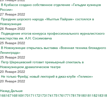
В Кузбассе создано собственное отделение «Гильдии кузнецов
России»
27 Января 2022
Праздник шорского народа «Мылтык Пайрам» состоялся в
Новокузнецке
26 Января 2022
Подведение итогов конкурса профессионального журналистского
мастерства им. А.Н. Сосимовича
25 Января 2022
В Новокузнецке открылась выставка «Военная техника блокадного
Ленинграда»
25 Января 2022
Петр Шерешевский готовит премьерный спектакль в
Новокузнецком драматическом театре
20 Января 2022
Не только Фрейд: новый лекторий в джаз-клубе «Геликон»
20 Января 2022
Назад
Дальше
166
167
168
169
170
171
172
173
174
175
176
177
178
179
180
181
182
183
18