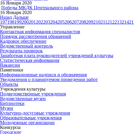
16 Января 2020
Победы МКДК Центрального района
16 Января 2020
Назад
Дальше
197
198
199
200
201
202
203
204
205
206
207
208
209
210
211
212
213
214
21
Управление
Контактная информация специалистов
Порядок рассмотрения обращений
Кадровое обеспечение
Ведомственный контроль
Результаты проверок
Заработная плата руководителей учреждений культуры
Статистическая информация
Вакансии
Памятники
Информационные надписи и обозначения
Уведомления о планируемом проведении работ
Объекты
Учреждения культуры
Подведомственные учреждения
Ведомственные музеи
Библиотеки
Музеи
Культурно-досуговые учреждения
Образовательные учреждения
Молодежные организации
Конкурсы
Городские