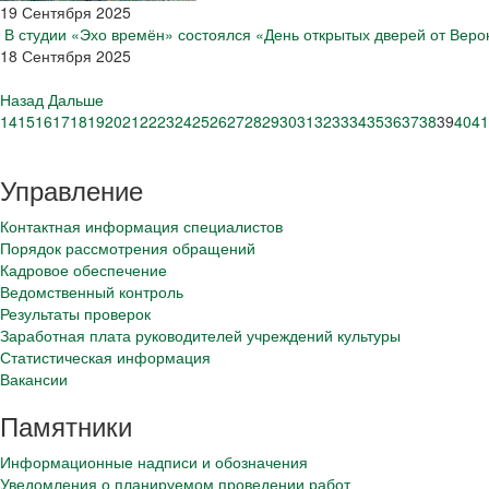
19 Сентября 2025
В студии «Эхо времён» состоялся «День открытых дверей от Веро
18 Сентября 2025
Назад
Дальше
14
15
16
17
18
19
20
21
22
23
24
25
26
27
28
29
30
31
32
33
34
35
36
37
38
39
40
41
Управление
Контактная информация специалистов
Порядок рассмотрения обращений
Кадровое обеспечение
Ведомственный контроль
Результаты проверок
Заработная плата руководителей учреждений культуры
Статистическая информация
Вакансии
Памятники
Информационные надписи и обозначения
Уведомления о планируемом проведении работ