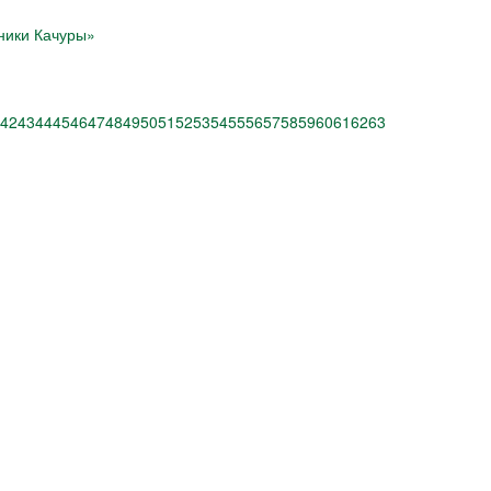
ники Качуры»
42
43
44
45
46
47
48
49
50
51
52
53
54
55
56
57
58
59
60
61
62
63