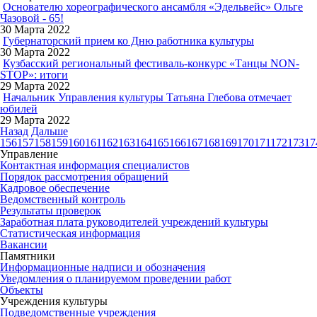
Основателю хореографического ансамбля «Эдельвейс» Ольге
Чазовой - 65!
30 Марта 2022
Губернаторский прием ко Дню работника культуры
30 Марта 2022
Кузбасский региональный фестиваль-конкурс «Танцы NON-
STOP»: итоги
29 Марта 2022
Начальник Управления культуры Татьяна Глебова отмечает
юбилей
29 Марта 2022
Назад
Дальше
156
157
158
159
160
161
162
163
164
165
166
167
168
169
170
171
172
173
17
Управление
Контактная информация специалистов
Порядок рассмотрения обращений
Кадровое обеспечение
Ведомственный контроль
Результаты проверок
Заработная плата руководителей учреждений культуры
Статистическая информация
Вакансии
Памятники
Информационные надписи и обозначения
Уведомления о планируемом проведении работ
Объекты
Учреждения культуры
Подведомственные учреждения