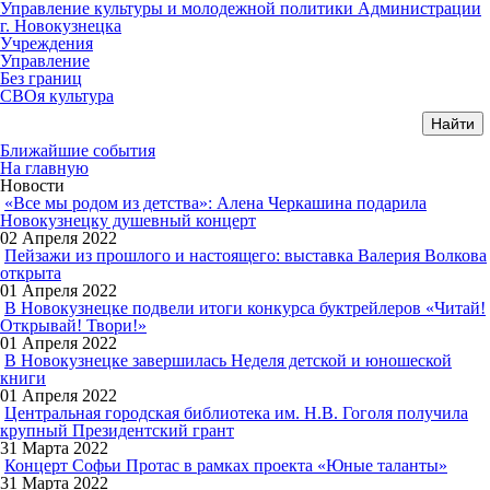
Управление культуры и молодежной политики Администрации
г. Новокузнецка
Учреждения
Управление
Без границ
СВОя культура
Ближайшие события
На главную
Новости
«Все мы родом из детства»: Алена Черкашина подарила
Новокузнецку душевный концерт
02 Апреля 2022
Пейзажи из прошлого и настоящего: выставка Валерия Волкова
открыта
01 Апреля 2022
В Новокузнецке подвели итоги конкурса буктрейлеров «Читай!
Открывай! Твори!»
01 Апреля 2022
В Новокузнецке завершилась Неделя детской и юношеской
книги
01 Апреля 2022
Центральная городская библиотека им. Н.В. Гоголя получила
крупный Президентский грант
31 Марта 2022
Концерт Софьи Протас в рамках проекта «Юные таланты»
31 Марта 2022