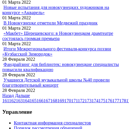
01 Марта 2022
Новые испытания для новокузнецких художников на
конкурсе «Акварель»
01 Марта 2022
В Новокузнецке отметили Медвежий праздник
01 Марта 2022
«Макбет» Шерешевского: в Новокузнецком драмтеатре
состоялась громкая премьера
01 Марта 2022
Итоги Межрегионального фестиваля-конкурса поэзии
«Кузбасский Зимородок»
28 Февраля 2022
Фандрайзинг для библиотек: новокузнецкие специалисты
повысили квалификацию
28 Февраля 2022
Учащиеся Детской музыкальной школы №40 провели
благотворительный концерт
28 Февраля 2022
Назад
Дальше
161
162
163
164
165
166
167
168
169
170
171
172
173
174
175
176
177
178
1
Управление
Контактная информация специалистов
Порядок рассмотрения обращений