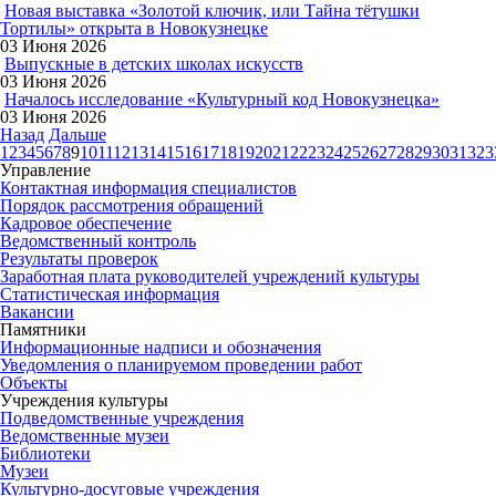
Новая выставка «Золотой ключик, или Тайна тётушки
Тортилы» открыта в Новокузнецке
03 Июня 2026
Выпускные в детских школах искусств
03 Июня 2026
Началось исследование «Культурный код Новокузнецка»
03 Июня 2026
Назад
Дальше
1
2
3
4
5
6
7
8
9
10
11
12
13
14
15
16
17
18
19
20
21
22
23
24
25
26
27
28
29
30
31
32
3
Управление
Контактная информация специалистов
Порядок рассмотрения обращений
Кадровое обеспечение
Ведомственный контроль
Результаты проверок
Заработная плата руководителей учреждений культуры
Статистическая информация
Вакансии
Памятники
Информационные надписи и обозначения
Уведомления о планируемом проведении работ
Объекты
Учреждения культуры
Подведомственные учреждения
Ведомственные музеи
Библиотеки
Музеи
Культурно-досуговые учреждения