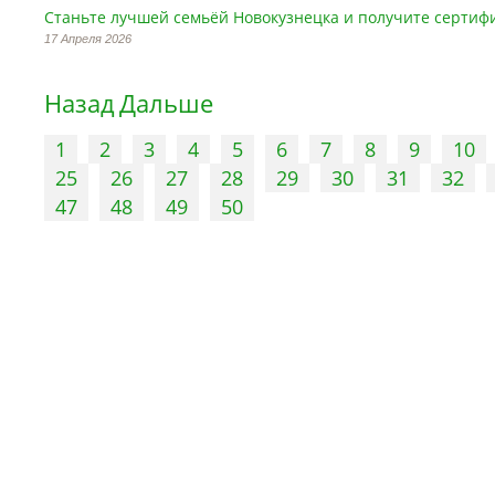
Станьте лучшей семьёй Новокузнецка и получите сертифи
17 Апреля 2026
Назад
Дальше
1
2
3
4
5
6
7
8
9
10
25
26
27
28
29
30
31
32
47
48
49
50
Управление
Памятники
Контактная информация
Информационные надпис
специалистов
обозначения