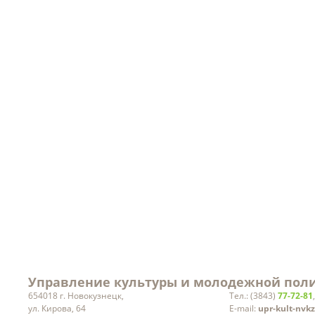
Порядок рассмотрения
Уведомления о планируе
обращений
проведении работ
Кадровое обеспечение
Объекты
Ведомственный контроль
Результаты проверок
Заработная плата
руководителей учреждений
культуры
Статистическая информация
Вакансии
Управление культуры и молодежной поли
654018 г. Новокузнецк,
Тел.: (3843)
77-72-81
ул. Кирова, 64
E-mail:
upr-kult-nvk