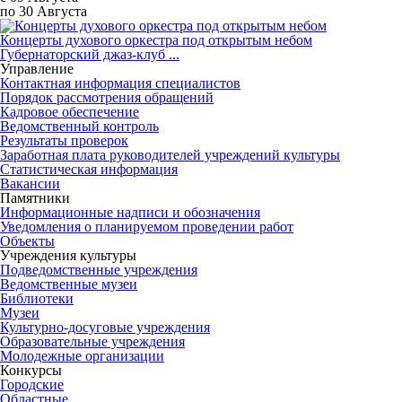
по 30 Августа
Концерты духового оркестра под открытым небом
Губернаторский джаз-клуб ...
Управление
Контактная информация специалистов
Порядок рассмотрения обращений
Кадровое обеспечение
Ведомственный контроль
Результаты проверок
Заработная плата руководителей учреждений культуры
Статистическая информация
Вакансии
Памятники
Информационные надписи и обозначения
Уведомления о планируемом проведении работ
Объекты
Учреждения культуры
Подведомственные учреждения
Ведомственные музеи
Библиотеки
Музеи
Культурно-досуговые учреждения
Образовательные учреждения
Молодежные организации
Конкурсы
Городские
Областные