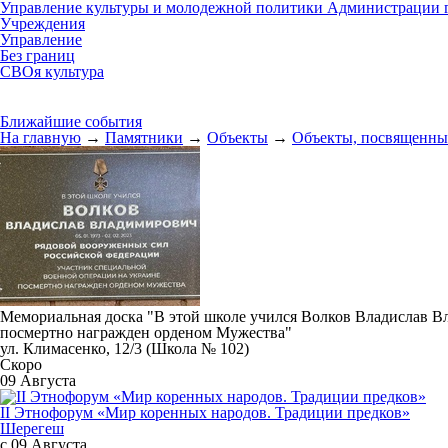
Управление культуры и молодежной политики Администрации г
Учреждения
Управление
Без границ
СВОя культура
Ближайшие события
На главную
→
Памятники
→
Объекты
→
Объекты, посвященны
Мемориальная доска "В этой школе учился Волков Владислав В
посмертно награжден орденом Мужества"
ул. Климасенко, 12/3 (Школа № 102)
Скоро
09 Августа
II Этнофорум «Мир коренных народов. Традиции предков»
Шерегеш
с 09 Августа