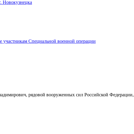
. Новокузнецка
е участникам Специальной военной операции
ладимирович, рядовой вооруженных сил Российской Федерации,