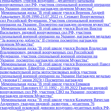
Геннадьевич, стрелок воздушно - десантного батальона
вооруженных сил РФ, участник специальной военной операции
на Украине, посмертно награжден орденом Мужества"
Мемориальная доска "В этой школе учился Вереник Андрей
Аркадьевич 30.09.1990-23.07.2022 гг. Сержант Вооруженных
сил Российской Федерации. Участник специальной военной
операции на Украине. Посмертно награжден орденом мужества"
Мемориальная доска "В этой школе учился Волгин Виктор
Васильевич, рядовой вооруженных сил РФ, участник
специальной военной операции на Украине, награжден медалью
"За воинскую доблесть" II степени посмертно награжден
орденом Мужества"
Мемориальная доска "В этой школе учился Волков Владислав
Владимирович, рядовой вооруженных сил Российской
Федерации, участник специальной военной операции на
Украине, посмертно награжден орденом Мужества"
Мемориальная доска "В этой школе учился Вороновский Павел
Владиславович, Ефрейтор, старший разведчик
разведывательной роты мотострелковых войск участник
специальной военной операции на Украине Награжден медалью
Суворова(17 июня 2023г.) Посмертно награжден
Мемориальная доска "В этой школе учился Ермаков
Константин Павлович 07.11.1992 - 21.09.2022 Гвардии рядовой
вооружонных сил РФ, участник СВО на Украине, посмертно
награжден орденом Мужества"
Мемориальная доска "В этой школе учился Казначеев Вячеслав
Андреевич, гвардии рядовой, разведчик - десантник 76
гвардейской псковской дивизии воздушно-десантных войск РФ,