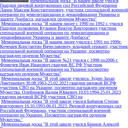
Мемориальная доска "В нашей школе учился
Гвардии рядовой вооружонных сил Российской Федерации
Ларин Максим Константинович, участник специальной военной
операции по демилитаризации и денацификации Украины и
защите Донбасса, награжден орденом Мужества"
Мемориальная доска "В нашем лицее с 1990 по 1992 г. учился
Гвардии полковник Кузьмин Виктор Викторович участник
специальной военной операции по демилитаризации и
денацификации Украины и защите Донбасса"
Мемориальная доска "В нашем лицее учился с 1991 по 1999г.
Кочешев Константин Вячеславович, младший сержант, участник
специальной военной операции на Украине, посмертно
награжден орденом Мужества"
Мемориальная доска "В школе №21 учился с 1998 по2006 г.
Фомичев Иван Иванович гвардии ВС РФ Участник
специальной военной операции на Украине посмертно
награжден орденом Мужества"
Мемориальная доска "В этой школе учились: Зудин Захар
Дмитриевич 30.08.1963-25.02.2023 гвардии рядовой ВСРФ
участник СВО на Украине, посмертно награжден ореденом
Мужества. Олейников Вадим Юрьевич 10.03.1994-25.01.2023
гвардии рядовой ВСРФ участник СВО на
Мемориальная доска "В этой школе учился Бабанов Степан
викторович 16.10.1993-06.01.2023. Рядовой вооруженных сил
Российской Федерации, участник специальной военной
операции на Украине. Посмертно награждён орденом
Мужества."
Мемориальная доска "В этой школе учился Бринев Алексей