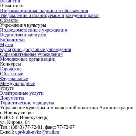
Вакансии
Памятники
Информационные надписи и обозначения
Уведомления о планируемом проведении работ
Объекты
Учреждения культуры
Подведомственные учреждения
Ведомственные музеи
Библиотеки
Музеи
Культурно-досуговые учреждения
Образовательные учреждения
Молодежные организации
Конкурсы
Городские
Областные
Федеральные
Международные
Услуги
Электронные услуги
Документы
Туристические маршруты
Управление культуры и молодежной политики Администрации
г. Новокузнецка
654018 г. Новокузнецк,
ул. Кирова, 64
Тел.: (3843)
77-72-81
, факс:
77-72-97
E-mail:
upr-kult-nvkz@mail.ru