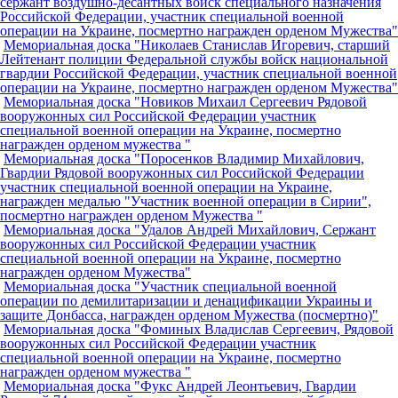
сержант воздушно-десантных войск специального назначения
Российской Федерации, участник специальной военной
операции на Украине, посмертно награжден орденом Мужества"
Мемориальная доска "Николаев Станислав Игоревич, старший
Лейтенант полиции Федеральной службы войск национальной
гвардии Российской Федерации, участник специальной военной
операции на Украине, посмертно награжден орденом Мужества"
Мемориальная доска "Новиков Михаил Сергеевич Рядовой
вооружонных сил Российской Федерации участник
специальной военной операции на Украине, посмертно
награжден орденом мужества "
Мемориальная доска "Поросенков Владимир Михайлович,
Гвардии Рядовой вооружонных сил Российской Федерации
участник специальной военной операции на Украине,
награжден медалью "Участник военной операции в Сирии",
посмертно награжден орденом Мужества "
Мемориальная доска "Удалов Андрей Михайлович, Сержант
вооружонных сил Российской Федерации участник
специальной военной операции на Украине, посмертно
награжден орденом Мужества"
Мемориальная доска "Участник специальной военной
операции по демилитаризации и денацификации Украины и
защите Донбасса, награжден орденом Мужества (посмертно)"
Мемориальная доска "Фоминых Владислав Сергеевич, Рядовой
вооружонных сил Российской Федерации участник
специальной военной операции на Украине, посмертно
награжден орденом мужества "
Мемориальная доска "Фукс Андрей Леонтьевич, Гвардии