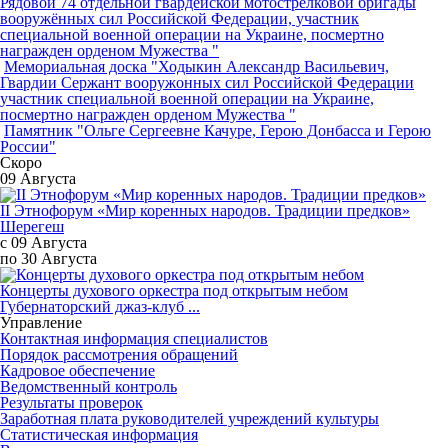
Рядовой 74 отдельной гвардейской мотострелковой бригады
вооружённых сил Российской Федерации, участник
специальной военной операции на Украине, посмертно
награжден орденом Мужества "
Мемориальная доска "Ходыкин Александр Васильевич,
Гвардии Сержант вооружонных сил Российской Федерации
участник специальной военной операции на Украине,
посмертно награжден орденом Мужества "
Памятник "Ольге Сергеевне Качуре, Герою Донбасса и Герою
России"
Скоро
09 Августа
II Этнофорум «Мир коренных народов. Традиции предков»
Шерегеш
с 09 Августа
по 30 Августа
Концерты духового оркестра под открытым небом
Губернаторский джаз-клуб ...
Управление
Контактная информация специалистов
Порядок рассмотрения обращений
Кадровое обеспечение
Ведомственный контроль
Результаты проверок
Заработная плата руководителей учреждений культуры
Статистическая информация