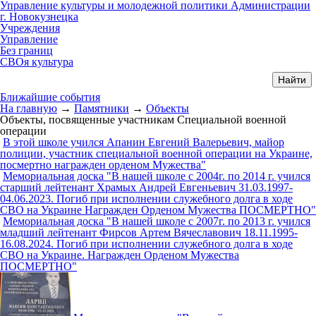
Управление культуры и молодежной политики Администрации
г. Новокузнецка
Учреждения
Управление
Без границ
СВОя культура
Ближайшие события
На главную
→
Памятники
→
Объекты
Объекты, посвященные участникам Специальной военной
операции
В этой школе учился Апанин Евгений Валерьевич, майор
полиции, участник специальной военной операции на Украине,
посмертно награжден орденом Мужества"
Мемориальная доска "В нашей школе с 2004г. по 2014 г. учился
старший лейтенант Храмых Андрей Евгеньевич 31.03.1997-
04.06.2023. Погиб при исполнении служебного долга в ходе
СВО на Украине Награжден Орденом Мужества ПОСМЕРТНО"
Мемориальная доска "В нашей школе с 2007г. по 2013 г. учился
младший лейтенант Фирсов Артем Вячеславович 18.11.1995-
16.08.2024. Погиб при исполнении служебного долга в ходе
СВО на Украине. Награжден Орденом Мужества
ПОСМЕРТНО"