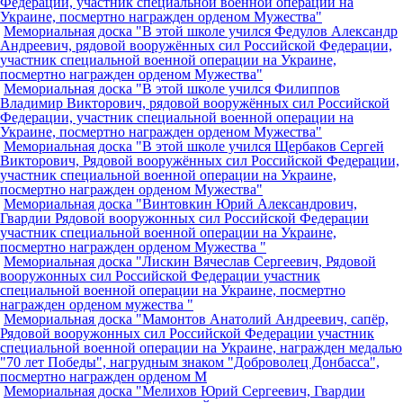
Федерации, участник специальной военной операции на
Украине, посмертно награжден орденом Мужества"
Мемориальная доска "В этой школе учился Федулов Александр
Андреевич, рядовой вооружённых сил Российской Федерации,
участник специальной военной операции на Украине,
посмертно награжден орденом Мужества"
Мемориальная доска "В этой школе учился Филиппов
Владимир Викторович, рядовой вооружённых сил Российской
Федерации, участник специальной военной операции на
Украине, посмертно награжден орденом Мужества"
Мемориальная доска "В этой школе учился Щербаков Сергей
Викторович, Рядовой вооружённых сил Российской Федерации,
участник специальной военной операции на Украине,
посмертно награжден орденом Мужества"
Мемориальная доска "Винтовкин Юрий Александрович,
Гвардии Рядовой вооружонных сил Российской Федерации
участник специальной военной операции на Украине,
посмертно награжден орденом Мужества "
Мемориальная доска "Лискин Вячеслав Сергеевич, Рядовой
вооружонных сил Российской Федерации участник
специальной военной операции на Украине, посмертно
награжден орденом мужества "
Мемориальная доска "Мамонтов Анатолий Андреевич, сапёр,
Рядовой вооружонных сил Российской Федерации участник
специальной военной операции на Украине, награжден медалью
"70 лет Победы", нагрудным знаком "Доброволец Донбасса",
посмертно награжден орденом М
Мемориальная доска "Мелихов Юрий Сергеевич, Гвардии