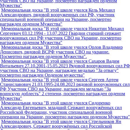
участник СВО на Украине, посмертно награжден орденом
Мужества"
Мемориальная доска "В этой школе учился Кель Михаил
Александрович, рядовой вооруженных сил РФ, участник
специальной военной операции на Украине, посмертно
награжден орденом Мужества"
Мемориальная доска "В этой школе учился Никитин Михаил
Сергеевич 03.12.1994 - 13.07.2022 Гвардии старший сержант
вооружонных сил РФ участник СВО на Украине, посмертно
награжден орденом Мужества"
Мемориальная доска "В этой школе учился Орлов Владимир
Денисович, рядовой ВСРФ участник СВО на украине.
Посмертно награжден орденом Мужества".
Мемориальная доска "В этой школе учился Сахаров Вадим
Витальевич 27.10.2001-15.05.2023 Рядовой вооружонных сил РФ
участник СВО на Украине, награжден медалью "За отвагу"
посмертно награжден Орденом мужества"
Мемориальная доска "В этой школе учился Сергеев Артем
Станиславович 21.03.1995-24.08.2023 рядовой вооружонных сил
РФ Участник СВО на Украине, награжден медалью "За
воинскую доблесть" 2 степени, посмертно награжден орденом
Мужества"
Мемориальная доска "В этой школе учился Сидоренко
Александр Евгеньевич, младший Сержант вооружённых сил
Российской Федерации, участник специальной военной
операции на Украине, посмертно награжден орденом Мужества"
Мемориальная доска "В этой школе учился Стрельников Ян
Александрович, Сержант вооружённых сил Российской