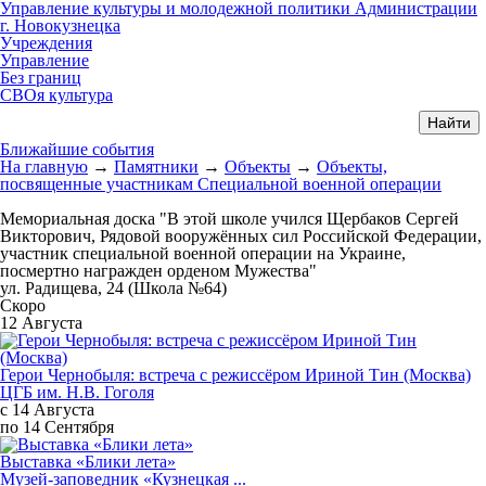
Управление культуры и молодежной политики Администрации
г. Новокузнецка
Учреждения
Управление
Без границ
СВОя культура
Ближайшие события
На главную
→
Памятники
→
Объекты
→
Объекты,
посвященные участникам Специальной военной операции
Мемориальная доска "В этой школе учился Щербаков Сергей
Викторович, Рядовой вооружённых сил Российской Федерации,
участник специальной военной операции на Украине,
посмертно награжден орденом Мужества"
ул. Радищева, 24 (Школа №64)
Скоро
12 Августа
Герои Чернобыля: встреча с режиссёром Ириной Тин (Москва)
ЦГБ им. Н.В. Гоголя
с 14 Августа
по 14 Сентября
Выставка «Блики лета»
Музей-заповедник «Кузнецкая ...