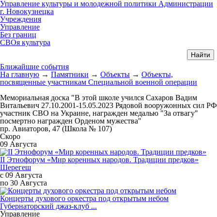
Управление культуры и молодежной политики Администрации
г. Новокузнецка
Учреждения
Управление
Без границ
СВОя культура
Ближайшие события
На главную
→
Памятники
→
Объекты
→
Объекты,
посвященные участникам Специальной военной операции
Мемориальная доска "В этой школе учился Сахаров Вадим
Витальевич 27.10.2001-15.05.2023 Рядовой вооружонных сил РФ
участник СВО на Украине, награжден медалью "За отвагу"
посмертно награжден Орденом мужества"
пр. Авиаторов, 47 (Школа № 107)
Скоро
09 Августа
II Этнофорум «Мир коренных народов. Традиции предков»
Шерегеш
с 09 Августа
по 30 Августа
Концерты духового оркестра под открытым небом
Губернаторский джаз-клуб ...
Управление