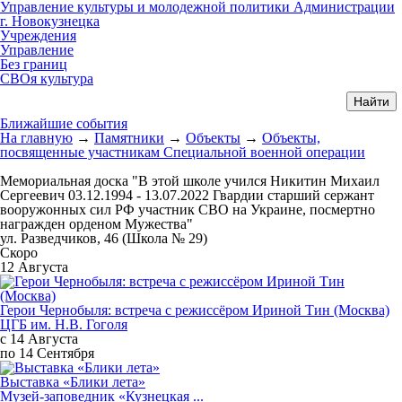
Управление культуры и молодежной политики Администрации
г. Новокузнецка
Учреждения
Управление
Без границ
СВОя культура
Ближайшие события
На главную
→
Памятники
→
Объекты
→
Объекты,
посвященные участникам Специальной военной операции
Мемориальная доска "В этой школе учился Никитин Михаил
Сергеевич 03.12.1994 - 13.07.2022 Гвардии старший сержант
вооружонных сил РФ участник СВО на Украине, посмертно
награжден орденом Мужества"
ул. Разведчиков, 46 (Школа № 29)
Скоро
12 Августа
Герои Чернобыля: встреча с режиссёром Ириной Тин (Москва)
ЦГБ им. Н.В. Гоголя
с 14 Августа
по 14 Сентября
Выставка «Блики лета»
Музей-заповедник «Кузнецкая ...