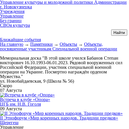
Управление культуры и молодежной политики Администрации
г. Новокузнецка
Учреждения
Управление
Без границ
СВОя культура
Ближайшие события
На главную
→
Памятники
→
Объекты
→
Объекты,
посвященные участникам Специальной военной операции
Мемориальная доска "В этой школе учился Бабанов Степан
викторович 16.10.1993-06.01.2023. Рядовой вооруженных сил
Российской Федерации, участник специальной военной
операции на Украине. Посмертно награждён орденом
Мужества."
ул. Новобайдаевская, 9 (Школа № 56)
Скоро
07 Августа
Встреча в клубе «Опора»
ЦГБ им. Н.В. Гоголя
09 Августа
II Этнофорум «Мир коренных народов. Традиции предков»
Шерегеш
Управление