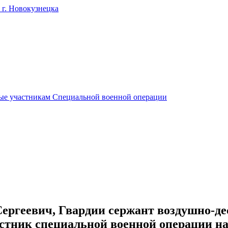
г. Новокузнецка
ые участникам Специальной военной операции
ргеевич, Гвардии сержант воздушно-де
стник специальной военной операции на