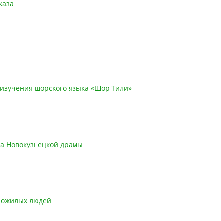
жаза
б изучения шорского языка «Шор Тили»
а Новокузнецкой драмы
 пожилых людей