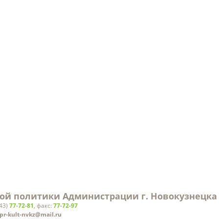
 планируемом
Ведомственные музеи
бот
Федеральные
Библиотеки
Международны
Музеи
Культурно-досуговые
учреждения
Образовательные
учреждения
Молодежные организации
ой политики Администрации г. Новокузнецка
843)
77-72-81
, факс:
77-72-97
pr-kult-nvkz@mail.ru