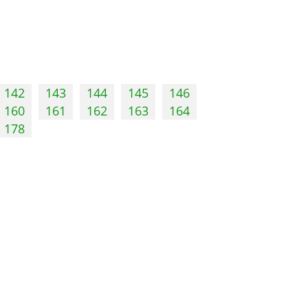
142
143
144
145
146
160
161
162
163
164
178
Услуги
Электронные услуги
Документы