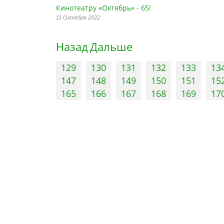
Кинотеатру «Октябрь» - 65!
11 Октября 2022
Назад
Дальше
129
130
131
132
133
13
147
148
149
150
151
15
165
166
167
168
169
17
Управление
Памятники
Контактная информация
Информационны
специалистов
обозначения