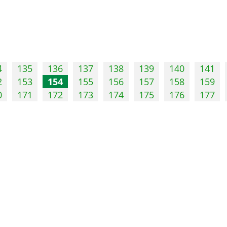
4
135
136
137
138
139
140
141
2
153
154
155
156
157
158
159
0
171
172
173
174
175
176
177
Учреждения культуры
Конкурсы
е надписи и
Подведомственные
Городские
учреждения
Областные