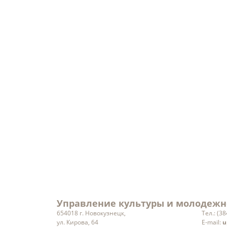
Порядок рассмотрения
Уведомления о
обращений
проведении ра
Кадровое обеспечение
Объекты
Ведомственный контроль
Результаты проверок
Заработная плата
руководителей учреждений
культуры
Статистическая информация
Вакансии
Управление культуры и молодежн
654018 г. Новокузнецк,
Тел.: (3
ул. Кирова, 64
E-mail:
u