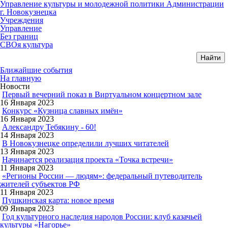
Управление культуры и молодежной политики Администрации
г. Новокузнецка
Учреждения
Управление
Без границ
СВОя культура
Ближайшие события
На главную
Новости
Первый вечерний показ в Виртуальном концертном зале
16 Января 2023
Конкурс «Кузница славных имён»
16 Января 2023
Александру Тебякину - 60!
14 Января 2023
В Новокузнецке определили лучших читателей
13 Января 2023
Начинается реализация проекта «Точка встречи»
11 Января 2023
«Регионы России — людям»: федеральный путеводитель
жителей субъектов РФ
11 Января 2023
Пушкинская карта: новое время
09 Января 2023
Год культурного наследия народов России: клуб казачьей
культуры «Нагорье»