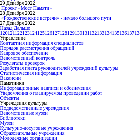
29 Декабря 2022
Проект «Мост Памяти»
28 Декабря 2022
«Рождественские встречи» - начало большого пути
27 Декабря 2022
Назад
Дальше
120
121
122
123
124
125
126
127
128
129
130
131
132
133
134
135
136
137
13
Управление
Контактная информация специалистов
Порядок рассмотрения обращений
Кадровое обеспечение
Ведомственный контроль
Результаты проверок
Заработная плата руководителей учреждений культуры
Статистическая информация
Вакансии
Памятники
Информационные надписи и обозначения
Уведомления о планируемом проведении работ
Объекты
Учреждения культуры
Подведомственные учреждения
Ведомственные музеи
Библиотеки
Музеи
Культурно-досуговые учреждения
Образовательные учреждения
Молодежные организации