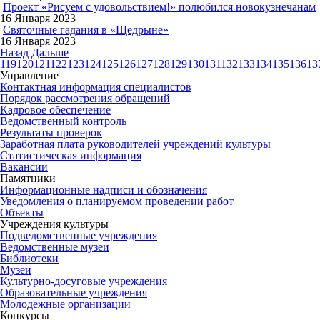
Проект «Рисуем с удовольствием!» полюбился новокузнечанам
16 Января 2023
Святочные гадания в «Щедрыне»
16 Января 2023
Назад
Дальше
119
120
121
122
123
124
125
126
127
128
129
130
131
132
133
134
135
136
13
Управление
Контактная информация специалистов
Порядок рассмотрения обращений
Кадровое обеспечение
Ведомственный контроль
Результаты проверок
Заработная плата руководителей учреждений культуры
Статистическая информация
Вакансии
Памятники
Информационные надписи и обозначения
Уведомления о планируемом проведении работ
Объекты
Учреждения культуры
Подведомственные учреждения
Ведомственные музеи
Библиотеки
Музеи
Культурно-досуговые учреждения
Образовательные учреждения
Молодежные организации
Конкурсы