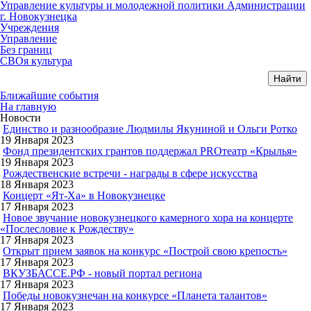
Управление культуры и молодежной политики Администрации
г. Новокузнецка
Учреждения
Управление
Без границ
СВОя культура
Ближайшие события
На главную
Новости
Единство и разнообразие Людмилы Якуниной и Ольги Ротко
19 Января 2023
Фонд президентских грантов поддержал PROтеатр «Крылья»
19 Января 2023
Рождественские встречи - награды в сфере искусства
18 Января 2023
Концерт «Ят-Ха» в Новокузнецке
17 Января 2023
Новое звучание новокузнецкого камерного хора на концерте
«Послесловие к Рождеству»
17 Января 2023
Открыт прием заявок на конкурс «Построй свою крепость»
17 Января 2023
ВКУЗБАССЕ.РФ - новый портал региона
17 Января 2023
Победы новокузнечан на конкурсе «Планета талантов»
17 Января 2023