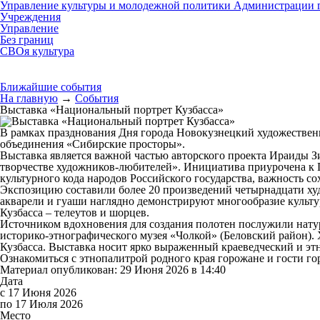
Управление культуры и молодежной политики Администрации г
Учреждения
Управление
Без границ
СВОя культура
Ближайшие события
На главную
→
События
Выставка «Национальный портрет Кузбасса»
В рамках празднования Дня города Новокузнецкий художествен
объединения «Сибирские просторы».
Выставка является важной частью авторского проекта Ираиды З
творчестве художников-любителей». Инициатива приурочена к Г
культурного кода народов Российского государства, важность с
Экспозицию составили более 20 произведений четырнадцати худ
акварели и гуаши наглядно демонстрируют многообразие культ
Кузбасса – телеутов и шорцев.
Источником вдохновения для создания полотен послужили натур
историко-этнографического музея «Чолкой» (Беловский район).
Кузбасса. Выставка носит ярко выраженный краеведческий и эт
Ознакомиться с этнопалитрой родного края горожане и гости гор
Материал опубликован: 29 Июня 2026 в 14:40
Дата
с 17 Июня 2026
по 17 Июля 2026
Место