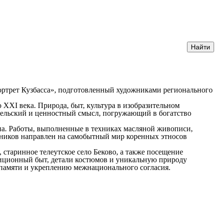
ртрет Кузбасса», подготовленный художниками регионального
XXI века. Природа, быт, культура в изобразительном
ительский и ценностный смысл, погружающий в богатство
на. Работы, выполненные в техниках масляной живописи,
жников направлен на самобытный мир коренных этносов
старинное телеутское село Беково, а также посещение
диционный быт, детали костюмов и уникальную природу
 памяти и укреплению межнационального согласия.