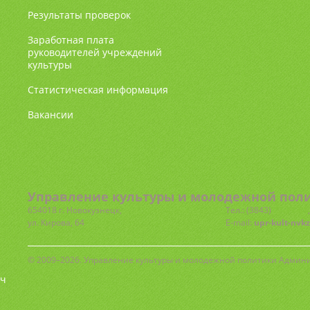
Результаты проверок
Заработная плата
руководителей учреждений
культуры
Статистическая информация
Вакансии
Управление культуры и молодежной поли
654018 г. Новокузнецк,
Тел.: (3843)
77-72-81
ул. Кирова, 64
E-mail:
upr-kult-nvk
© 2009–2026. Управление культуры и молодежной политики Админ
ч