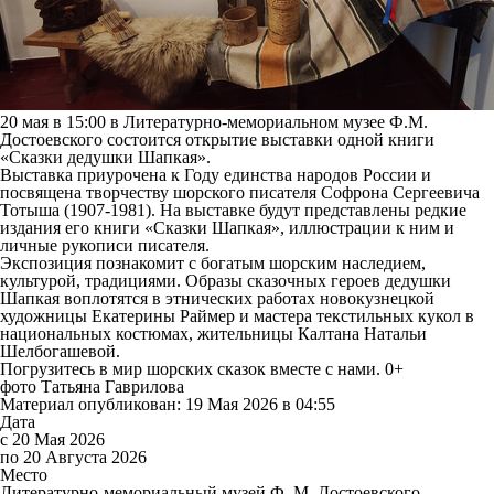
20 мая в 15:00 в Литературно-мемориальном музее Ф.М.
Достоевского состоится открытие выставки одной книги
«Сказки дедушки Шапкая».
Выставка приурочена к Году единства народов России и
посвящена творчеству шорского писателя Софрона Сергеевича
Тотыша (1907-1981). На выставке будут представлены редкие
издания его книги «Сказки Шапкая», иллюстрации к ним и
личные рукописи писателя.
Экспозиция познакомит с богатым шорским наследием,
культурой, традициями. Образы сказочных героев дедушки
Шапкая воплотятся в этнических работах новокузнецкой
художницы Екатерины Раймер и мастера текстильных кукол в
национальных костюмах, жительницы Калтана Натальи
Шелбогашевой.
Погрузитесь в мир шорских сказок вместе с нами. 0+
фото Татьяна Гаврилова
Материал опубликован: 19 Мая 2026 в 04:55
Дата
с 20 Мая 2026
по 20 Августа 2026
Место
Литературно-мемориальный музей Ф. М. Достоевского