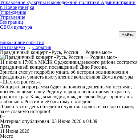
Управление культуры и молодежной политики Администрации
г. Новокузнецка
Учреждения
Управление
Без границ
СВОя культура
Ближайшие события
На главную
→
События
Праздничный концерт «Русь, Россия — Родина моя»
11 июня в 17:00 в МКДК Орджоникидзевского района состоится
праздничный концерт, посвященный Дню России.
Зрители смогут подробно узнать об истории возникновения
праздника и увидеть выступление коллективов Дома культуры
«Шахтостроитель».
Концертная программа будет наполнена душевными песнями,
воспевающими нашу Родину, народ и неповторимую красоту
родного края. Каждая мелодия, каждое слово будут пронизаны
любовью к России и её богатому наследию
Людей в этот день объединит чувство гордости за свою страну,
за её славную историю!
0+
Материал опубликован: 03 Июня 2026 в 04:39
Дата
11 Июня 2026
Место