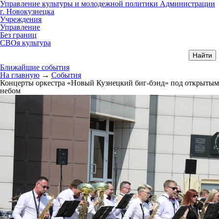
Управление культуры и молодежной политики Администрации
г. Новокузнецка
Учреждения
Управление
Без границ
СВОя культура
Ближайшие события
На главную
→
События
Концерты оркестра «Новый Кузнецкий биг-бэнд» под открытым
небом