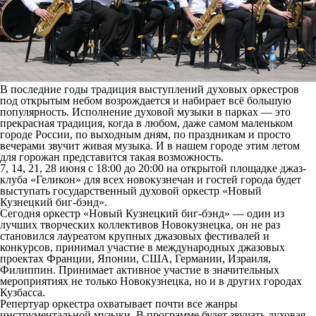
В последние годы традиция выступлений духовых оркестров
под открытым небом возрождается и набирает всё большую
популярность. Исполнение духовой музыки в парках — это
прекрасная традиция, когда в любом, даже самом маленьком
городе России, по выходным дням, по праздникам и просто
вечерами звучит живая музыка. И в нашем городе этим летом
для горожан представится такая возможность.
7, 14, 21, 28 июня с 18:00 до 20:00 на открытой площадке джаз-
клуба «Геликон» для всех новокузнечан и гостей города будет
выступать государственный духовой оркестр «Новый
Кузнецкий биг-бэнд».
Сегодня оркестр «Новый Кузнецкий биг-бэнд» — один из
лучших творческих коллективов Новокузнецка, он не раз
становился лауреатом крупных джазовых фестивалей и
конкурсов, принимал участие в международных джазовых
проектах Франции, Японии, США, Германии, Израиля,
Филиппин. Принимает активное участие в значительных
мероприятиях не только Новокузнецка, но и в других городах
Кузбасса.
Репертуар оркестра охватывает почти все жанры
инструментальной музыки. В программе будет звучать духовая