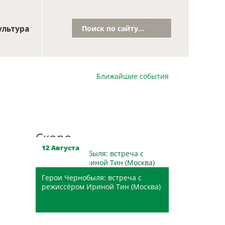
ультура
Ближайшие события
Скоро
12 Августа
Герои Чернобыля: встреча с
режиссёром Ириной Тин (Москва)
ЦГБ им. Н.В. Гоголя