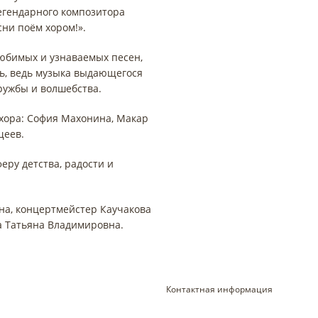
легендарного композитора
ни поём хором!».
юбимых и узнаваемых песен,
ь, ведь музыка выдающегося
дружбы и волшебства.
 хора: София Махонина, Макар
щеев.
ру детства, радости и
на, концертмейстер Каучакова
а Татьяна Владимировна.
Контактная информация