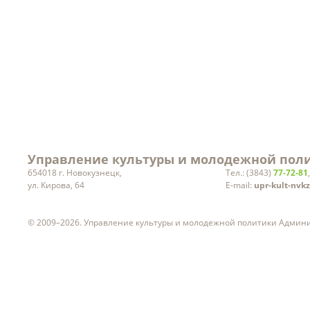
Заработная плата
руководителей учреждений
культуры
Статистическая информация
Вакансии
Управление культуры и молодежной поли
654018 г. Новокузнецк,
Тел.: (3843)
77-72-81
ул. Кирова, 64
E-mail:
upr-kult-nvk
© 2009–2026. Управление культуры и молодежной политики Админ
ч