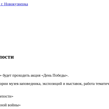
г. Новокузнецка
пости
ть» будет проходить акция «День Победы».
ории музея-заповедника, экспозиций и выставок, работа темати
репости»
енной войны»