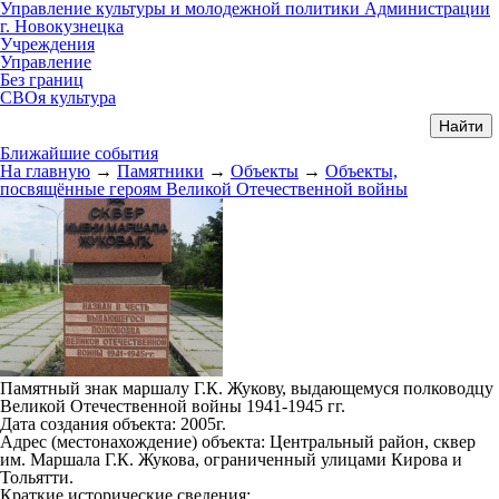
Управление культуры и молодежной политики Администрации
г. Новокузнецка
Учреждения
Управление
Без границ
СВОя культура
Ближайшие события
На главную
→
Памятники
→
Объекты
→
Объекты,
посвящённые героям Великой Отечественной войны
Памятный знак маршалу Г.К. Жукову, выдающемуся полководцу
Великой Отечественной войны 1941-1945 гг.
Дата создания объекта:
2005г.
Адрес (местонахождение) объекта
:
Центральный район, сквер
им. Маршала Г.К. Жукова, ограниченный улицами Кирова и
Тольятти.
Краткие исторические сведения
: