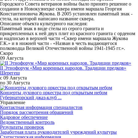
Городского Совета ветеранов войны было принято решение о
создании в Новокузнецке сквера имени маршала Георгия
Константиновича Жукова. В 2005 установлен памятный знак -
стела, на которой написано название сквера.
Описание объекта культурного наследия
:
Памятный знак в виде стелы из серого гранита и
прикрепленных к ней двух плит из красного гранита с орденом
и надписью в верхней части «Сквер имени маршала Жукова
Г.К.» и в нижней части - «Назван в честь выдающегося
полководца Великой Отечественной войны 1941-1945 гг.».
Скоро
09 Августа
II Этнофорум «Мир коренных народов. Традиции предков»
Шерегеш
с 09 Августа
по 30 Августа
Концерты духового оркестра под открытым небом
Губернаторский джаз-клуб ...
Управление
Контактная информация специалистов
Порядок рассмотрения обращений
Кадровое обеспечение
Ведомственный контроль
Результаты проверок
Заработная плата руководителей учреждений культуры
Статистическая информация