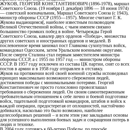
ЖУКОВ, ГЕОРГИЙ КОНСТАНТИНОВИЧ (1896-1978), маршал
Советского Союза. (19 ноября (1 декабря) 1896 — 18 июня 1974)
— советский военачальник, Маршал Советского Союза (с 1943),
министр обороны СССР (1955—1957). Многие считают Г. К.
Жукова выдающимся[, наиболее известным полководцем
Великой Отечественной войны, с чьим именем связано
большинство громких побед в войне. Четырежды Герой
Советского Союза, кавалер двух орденов «Победа», множества
других советских и иностранных орденов и медалей. В
послевоенное время занимал пост Главкома сухопутных войск,
командовал Одесским, затем Уральским военными округами.
После смерти Сталина стал первым заместителем министра
обороны СССР, а с 1955 по 1957 год — министром обороны
СССР. В 1957 году исключен из состава ЦК партии, снят со всех
постов в армии и в 1958 году отправлен в отставку.
Жуков на протяжении всей своей военной службы исповедовал
принцип максимально возможного сбережения людей,
достижения победы с минимальными потерями. Георгий
Константинович не просто голословно провозглашал
требования о сбережении людей. Он своим самоотверженным
требовательным отношением к себе лично и боевой подготовке
войск, тщательной подготовкой командиров, штабов и войск к
каждой операции, предостерегая от оплошностей, настойчиво
добивался, насколько это было возможно, наиболее
целесообразных решений – и всем этим уже закладывал основы
для успешного выполнения боевых задач и сокращения потерь в
людях и технике.
В 2004 году, готовясь к 60-летию Победы, по просьбе