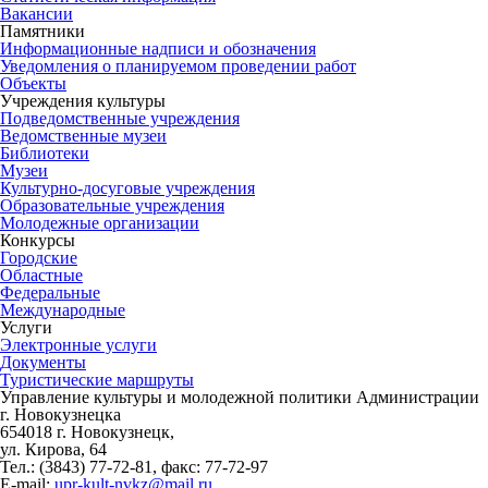
Вакансии
Памятники
Информационные надписи и обозначения
Уведомления о планируемом проведении работ
Объекты
Учреждения культуры
Подведомственные учреждения
Ведомственные музеи
Библиотеки
Музеи
Культурно-досуговые учреждения
Образовательные учреждения
Молодежные организации
Конкурсы
Городские
Областные
Федеральные
Международные
Услуги
Электронные услуги
Документы
Туристические маршруты
Управление культуры и молодежной политики Администрации
г. Новокузнецка
654018 г. Новокузнецк,
ул. Кирова, 64
Тел.: (3843)
77-72-81
, факс:
77-72-97
E-mail:
upr-kult-nvkz@mail.ru