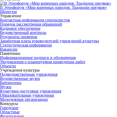
II Этнофорум «Мир коренных народов. Традиции предков»
Шерегеш
Управление
Контактная информация специалистов
Порядок рассмотрения обращений
Кадровое обеспечение
Ведомственный контроль
Результаты проверок
Заработная плата руководителей учреждений культуры
Статистическая информация
Вакансии
Памятники
Информационные надписи и обозначения
Уведомления о планируемом проведении работ
Объекты
Учреждения культуры
Подведомственные учреждения
Ведомственные музеи
Библиотеки
Музеи
Культурно-досуговые учреждения
Образовательные учреждения
Молодежные организации
Конкурсы
Городские
Областные
Федеральные