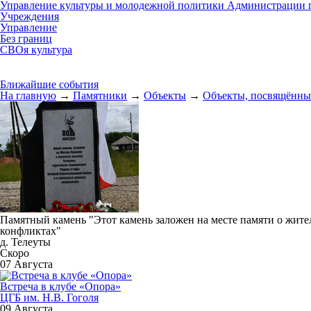
Управление культуры и молодежной политики Администрации г
Учреждения
Управление
Без границ
СВОя культура
Ближайшие события
На главную
→
Памятники
→
Объекты
→
Объекты, посвящённы
Памятный камень "Этот камень заложен на месте памяти о жит
конфликтах"
д. Телеуты
Скоро
07 Августа
Встреча в клубе «Опора»
ЦГБ им. Н.В. Гоголя
09 Августа