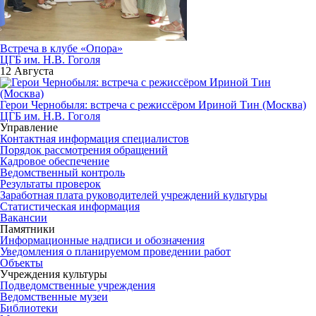
Встреча в клубе «Опора»
ЦГБ им. Н.В. Гоголя
12 Августа
Герои Чернобыля: встреча с режиссёром Ириной Тин (Москва)
ЦГБ им. Н.В. Гоголя
Управление
Контактная информация специалистов
Порядок рассмотрения обращений
Кадровое обеспечение
Ведомственный контроль
Результаты проверок
Заработная плата руководителей учреждений культуры
Статистическая информация
Вакансии
Памятники
Информационные надписи и обозначения
Уведомления о планируемом проведении работ
Объекты
Учреждения культуры
Подведомственные учреждения
Ведомственные музеи
Библиотеки