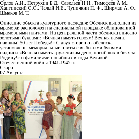
Орлов А.И., Петрухин Б.Д., Савельев Н.Н., Тимофеев А.М.,
Хантинский О.О., Чалый И.Е., Чуничкин П. Ф., Ширман А. Ф.,
Шмаков М. Т.
Описание объекта культурного наследия:
Обелиск выполнен из
мрамора; расположен на специальной площадке облицованной
мраморными плитами. На центральной части обелиска вписано
золотыми буквами: «Вечная память героям! Вечная память
павшим! 50 лет Победы!» С двух сторон от обелиска
установлены мемориальные плиты с выбитыми буквами
надписи «Вечная память труженикам депо, погибших в боях за
Родину!» и фамилиями погибших в годы Великой
Отечественной войны 1941-1945гг..
Скоро
07 Августа