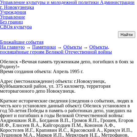
Управление культуры и молодежной политики Администрации
г. Новокузнецка
Учреждения
Управление
Без границ
СВОя культура
Ближайшие события
На главную
→
Памятники
→
Объекты
→
Объекты,
посвящённые героям Великой Отечественной войны
Обелиск «Вечная память труженикам депо, погибших в боях за
Родину!»
Время создания объекта:
Апрель 1995 г.
Адрес (местонахождение) объекта:
г.Новокузнецк,
Куйбышевский район, ул. 375 километр, территория
моторвагонного депо Новокузнецк.
Краткие исторические сведения
(сведения о событиях, людях в
честь кого установлен данный объект): Обелиск установлен в
год 50-летия Победы в память о работниках депо, ушедших на
фронт и погибших в годы Великой Отечественной войны:
Андрюшкин Я.В., Богданов В.П., Громов Я.П., Грошев, Егоров
И.Ф., Елисеев В.А., Кайгородцев П.М., Кононов А.Ф.,
Коростелев И.Г., Крапивин И.С., Красовский А., Крикун И.П.,
Лушников М.А., Марков И.П., Меркурьев Н.Е., Метрофанов,