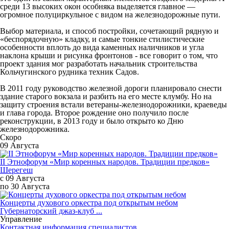
среди 13 высоких окон особняка выделяется главное —
огромное полуциркульное с видом на железнодорожные пути.
Выбор материала, и способ постройки, сочетающий рядную и
«беспорядочную» кладку, и самые тонкие стилистические
особенности вплоть до вида каменных наличников и угла
наклона крыши и рисунка фронтонов - все говорит о том, что
проект здания мог разработать начальник строительства
Кольчугинского рудника техник Садов.
В 2011 году руководство железной дороги планировало снести
здание старого вокзала и разбить на его месте клумбу. Но на
защиту строения встали ветераны-железнодорожники, краеведы
и глава города. Второе рождение оно получило после
реконструкции, в 2013 году и было открыто ко Дню
железнодорожника.
Скоро
09 Августа
II Этнофорум «Мир коренных народов. Традиции предков»
Шерегеш
с 09 Августа
по 30 Августа
Концерты духового оркестра под открытым небом
Губернаторский джаз-клуб ...
Управление
Контактная информация специалистов