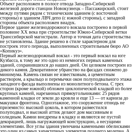
Объект расположен в полосе отвода Западно-Сибирской
железной дороги станции Новокузнецк – Пассажирский, стоит
между путями рядом с техническим зданием (с восточной
стороны) и зданием ЛВЧ депо (с южной стороны), с западной
стороны объекта расположен виадук.
Первое здание железнодорожного вокзала построено в первой
половине ХХ века при строительстве Южно-Сибирской ветки
Транссибирской магистрали. Автор и точная дата строительства
не установлены. Здание решено в стиле характерном для
построек этого периода, выполненных строительным бюро АО
«Копикуз».
Первый железнодорожный вокзал - это первый вокзал на юге
Кузбасса, к тому же это одно из немногих первых каменных
зданий, сохранившихся до наших дней. Он целиком построен из
дикого камня. Декоративное убранство на фасадах снижено до
минимума. Камень связан не известковым, а цементным
раствором, а крыльцо и перемычки окон полуподвального этажа
западного фасада выполнены из монолитного бетона. С трех
сторон (кроме южной) обложен циклопической кладкой из более
крупных камней, нарезанных прямоугольниками: 25 рядов
каменной кладки от земли до кровли и еще 13 — от карниза до
макушки фронтона. Одноэтажное, это сооружение отнюдь не
приземисто: высокий цоколь, в котором разместился
полуподвал, и высокий аттик делают дом массивным и
солидным. Камни внедрены в кладку и являются не пустой
декорацией, лишь нагружающей конструкцию, а несущими
элементами. Все углы здания увенчаны каменными обелисками
это один из самых характерных элементов позднего модерна. А