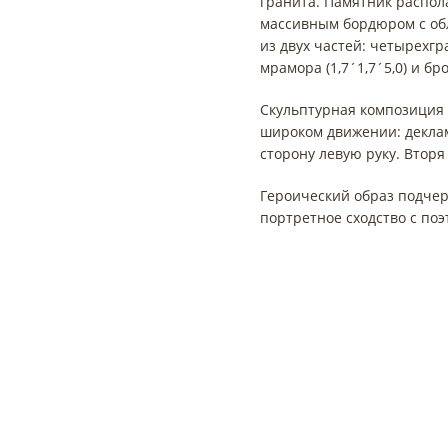
гранита. Памятник распол
массивным бордюром с обл
из двух частей: четырехг
мрамора (1,7´1,7´5,0) и бр
Скульптурная композиция 
широком движении: деклам
сторону левую руку. Вторя
Героический образ подчер
портретное сходство с поэ
Управление
Памятники