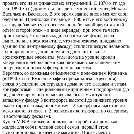
продать его из-за финансовых затруднений. С 1870-х гг. (до
сер. 1890-х гг.) домом стал владеть кузнецкий купец Михаил
Васильевич Васильев. В это время здание вновь меняет свои
очертания. Предположительно, в 1880-е гг. к его восточному
фасаду добавляется относительно небольшой двухэтажный
объём (второй этаж – в виде веранды), при этом та часть
пристройки, которая выходила на южный фасад, была
выполнена в прежнем стиле, что по-прежнему придавало
зданию (по центральному фасаду) стилистическую цельность.
Одновременно здание получило дополнительные
архитектурные элементы: углы дома на уровне кровли
завершались небольшими кокошниками с металлическим
покрытием и низким фигурным парапетом.
Вероятно, со сложным сейсмическим положением Кузнецка
(в 1890-х гг. в Кузнецке зафиксированы землетрясения)
связано усиление конструкции дома по его фасадам и углам
контрфорсами – специальными кирпичными подпорками (до
недавнего времени их насчитывалось семь штук: по
западному фасаду 3 контрфорса высотой до нижнего уровня
окон второго этажа, по южному – 2 контрфорса высотой до
межэтажного пояса, и 2 невысоких контрфорса по северному
и восточному фасадам).
Купец М.В.Васильев использовал второй этаж дома как
жилой для себя и членов своей семьи, первый этаж
функционировал в качестве магазина. После смерти