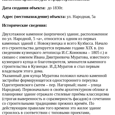
Дата создания объекта:
до 1830г.
Адрес (местонахождение) объекта:
ул. Народная, 5а
Исторические сведения:
Двухэтажное каменное (кирпичное) здание, расположенное
по ул. Народной, 5 «а», относится к одним из первых
каменных зданий г. Новокузнецка и всего Кузбасса. Начало
его строительства датируется первыми годами XIX в. (по
сведениям кузнецкого летописца И.С.Конюхова – 1805 г.) и
связано с именем Ивана Дмитриевича Муратова, известного
кузнецкого купца и благотворителя, зачинателя каменного
строительства в Кузнецке. И.Д.Муратов и стал первым
владельцем этого дома.
Указанный дом купца Муратова положил начало каменной
застройке формирующегося одностороннего переулка
Одигитриевского (затем – пер. Нагорный; ныне – улица
Народная). Первоначально в своём архитектурном облике и
планировке здание отражало стилевые приёмы классицизма
(строгая выверенность и соразмерность фасадов) в сочетании
со строительными традициями прежних времён. По
действующим правилам того времени это жилое здание
строилось в соответствии с типовыми проектами,