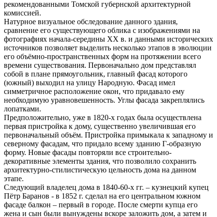
рекомендованными Томской губернской архитектурной
комиссией.
Натурное визуальное обследование данного здания,
сравнение его существующего облика с изображениями на
фотографиях начала-середины XX в. и данными исторических
источников позволяет выделить несколько этапов в эволюции
его объёмно-пространственных форм на протяжении всего
времени существования. Первоначально дом представлял
собой в плане прямоугольник, главный фасад которого
(южный) выходил на улицу Народную. Фасад имел
симметричное расположение окон, что придавало ему
необходимую уравновешенность. Углы фасада закреплялись
лопатками.
Предположительно, уже в 1820-х годах была осуществлена
первая пристройка к дому, существенно увеличившая его
первоначальный объём. Пристройка примыкала к западному и
северному фасадам, что придало всему зданию Г-образную
форму. Новые фасады повторяли все строительно-
декоративные элементы здания, что позволило сохранить
архитектурно-стилистическую цельность дома на данном
этапе.
Следующий владелец дома в 1840-60-х гг. – кузнецкий купец
Пётр Баранов - в 1852 г. сделал на его центральном южном
фасаде балкон – первый в городе. После смерти купца его
жена и сын были вынуждены вскоре заложить дом, а затем и