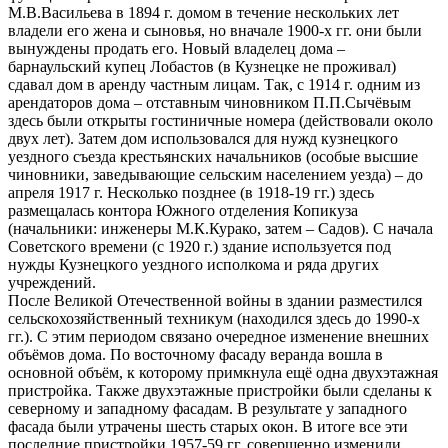
М.В.Васильева в 1894 г. домом в течение нескольких лет
владели его жена и сыновья, но вначале 1900-х гг. они были
вынуждены продать его. Новый владелец дома –
барнаульский купец Лобастов (в Кузнецке не проживал)
сдавал дом в аренду частным лицам. Так, с 1914 г. одним из
арендаторов дома – отставным чиновником П.П.Сычёвым
здесь были открыты гостиничные номера (действовали около
двух лет). Затем дом использовался для нужд кузнецкого
уездного съезда крестьянских начальников (особые высшие
чиновники, заведывающие сельским населением уезда) – до
апреля 1917 г. Несколько позднее (в 1918-19 гг.) здесь
размещалась контора Южного отделения Копикуза
(начальники: инженеры М.К.Курако, затем – Садов). С начала
Советского времени (с 1920 г.) здание используется под
нужды Кузнецкого уездного исполкома и ряда других
учреждений.
После Великой Отечественной войны в здании разместился
сельскохозяйственный техникум (находился здесь до 1990-х
гг.). С этим периодом связано очередное изменение внешних
объёмов дома. По восточному фасаду веранда вошла в
основной объём, к которому примкнула ещё одна двухэтажная
пристройка. Также двухэтажные пристройки были сделаны к
северному и западному фасадам. В результате у западного
фасада были утрачены шесть старых окон. В итоге все эти
последние пристройки 1957-59 гг. совершенно изменили