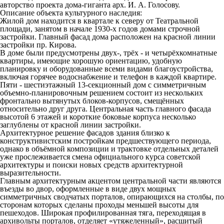
авторство проекта дома-гиганта арх. И. А. Голосову.
Описание объекта культурного наследия:
Жилой дом находится в квартале к северу от Театральной
площади, занятом в начале 1930-х годов домами строчной
застройки. Главный фасад дома расположен на красной линии
застройки пр. Кирова.
В доме были предусмотрены двух-, трёх - и четырёхкомнатные
квартиры, имеющие хорошую ориентацию, удобную
планировку и оборудованные всеми видами благоустройства,
включая горячее водоснабжение и телефон в каждой квартире.
Пяти - шестиэтажный 13-секционный дом с симметричным
объемно-планировочным решением состоит из нескольких
фронтально вытянутых блоков-корпусов, смещённых
относительно друг друга. Центральная часть главного фасада
высотой 6 этажей и короткие боковые корпуса несколько
заглублены от красной линии застройки.
Архитектурное решение фасадов здания близко к
конструктивистским постройкам предшествующего периода,
однако в объёмной композиции и трактовке отдельных деталей
уже прослеживается смена официального курса советской
архитектуры и поиски новых средств архитектурной
выразительности.
Главным архитектурным акцентом центральной части являются
въезды во двор, оформленные в виде двух мощных
симметричных сводчатых порталов, опирающихся на столбы, по
сторонам которых сделаны проходы меньшей высоты для
пешеходов. Широкая профилированная тяга, переходящая в
архивольты порталов, отделяет «утяжеленный», расшитый