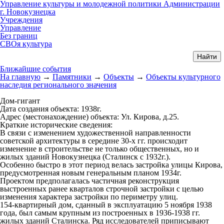
Управление культуры и молодежной политики Администрации
г. Новокузнецка
Учреждения
Управление
Без границ
СВОя культура
Ближайшие события
На главную
→
Памятники
→
Объекты
→
Объекты культурного
наследия регионального значения
Дом-гигант
Дата создания объекта:
1938г.
Адрес (местонахождение) объекта:
Ул. Кирова, д.25.
Краткие исторические сведения:
В связи с изменением художественной направленности
советской архитектуры в середине 30-х гг. происходит
изменение в строительстве не только общественных, но и
жилых зданий Новокузнецка (Сталинск с 1932г.).
Особенно быстро в этот период велась застройка улицы Кирова,
предусмотренная новым генеральным планом 1934г.
Проектом предполагалась частичная реконструкция
выстроенных ранее кварталов строчной застройки с целью
изменения характера застройки по периметру улиц.
154-квартирный дом, сданный в эксплуатацию 5 ноября 1938
года, был самым крупным из построенных в 1936-1938 гг.
жилых зданий Сталинска. Ряд исследователей приписывают