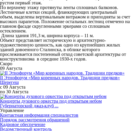
рустом первый этаж.
По верхнему этажу протянуты ленты сплошных балконов.
Лестничные клетки секций, фланкирующих центральный
объем, выделены вертикальным витражом и приподняты за счет
высоких парапетов. Положение остальных лестниц отмечено на
главном фасаде скругленными эркерами со сплошным
остеклением.
Длина здания 191,3 м, ширина корпуса – 11 м.
Объект представляет историческую и архитектурно-
художественную ценность, как одно из крупнейших жилых
зданий довоенного Сталинска, в облике которого
прослеживается постепенный отход советской архитектуры от
конструктивизма в середине 1930-х годов.
Скоро
09 Августа
II Этнофорум «Мир коренных народов. Традиции предков»
Шерегеш
с 09 Августа
по 30 Августа
Концерты духового оркестра под открытым небом
Губернаторский джаз-клуб ...
Управление
Контактная информация специалистов
Порядок рассмотрения обращений
Кадровое обеспечение
Ведомственный контроль