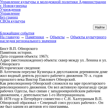
Управление культуры и молодежной политики Администрации
г. Новокузнецка
Учреждения
Управление
Без границ
СВОя культура
Ближайшие события
На главную
→
Памятники
→
Объекты
→
Объекты культурного
наследия регионального значения
Бюст В.П. Обнорского
Памятник истории.
Дата создания объекта:
1967г.
Адрес (местонахождение) объекта:
сквер между ул. Ленина и ул.
Обнорского
Исторические сведения:
В Аптечном переулке Кузнецка в двухэтажном деревянном доме
жил видный деятель русского рабочего движения 70 -х. годов
прошлого века Виктор Павлович Обнорский.
Как революционер Обнорский сложился на заре пролетарского
революционного движения. Он вел активную пропаганду среди
рабочих Одессы, был связан с западно­европейским рабочим
движением, с деятельностью 1-го Интернационала.
В 1878 году в Петербурге совместно с С.Н. Халтуриным В.П.
Обнорский образовал « Северный союз русских рабочих». Он
же был одним из авторов его программы.