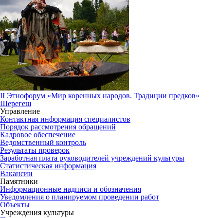
II Этнофорум «Мир коренных народов. Традиции предков»
Шерегеш
Управление
Контактная информация специалистов
Порядок рассмотрения обращений
Кадровое обеспечение
Ведомственный контроль
Результаты проверок
Заработная плата руководителей учреждений культуры
Статистическая информация
Вакансии
Памятники
Информационные надписи и обозначения
Уведомления о планируемом проведении работ
Объекты
Учреждения культуры