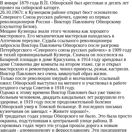
В январе 1879 года В.П. Обнорский был арестован и десять лет
провел на сибирской каторге.
26.10.1967г. в Кузнецком районе открыт бюст основателю
Северного Союза русских рабочих, одному из первых
революционеров России - Виктору Павловичу Обнорскому
(скульптор Белов).
Мещане Кузнецка знали этого человека как хорошего
мастерового. Его механическая мастерская находилась в
Аптечном переулке. Судьба ссыльного революционера
забросила Виктора Павловича Обнорского после разгрома
Петербургского «Северного союза русских рабочих» в 1909 году
в тихий провинциальный Кузнецк. Сначала он поселился на
Базарной площади в доме Красухина, в 1914 году арендовал в
доме Станкеева две комнаты на втором этаже, где и открыл
мастерскую и ремонтировал, чинил примусы, ружья, кастрюли.
Виктор Павлович вел очень замкнутый образ жизни.
Только после революции хмурый и молчаливый ссыльный
ожил: Обнорский выступил на митинге и участвовал в работе
уездного съезда Советов в 1918 году.
Однако к этому времени Виктор Павлович был уже тяжело
больным человеком, двадцать кандальных лет разрушили его
здоровье, в 1919 году после продолжительной болезни
Обнорский умер в Томской больнице. В последних письмах
кузнечанам он завещал: « Живите хорошо!».
В тридцатых годах улицы Обнорского не было. Это была просто
окраина, подступившая к центральной улице района. В
сороковых годах через эти угодья прошла дорога к новым
заводам - алюминиевому и ферросплавному. Эти предприятия