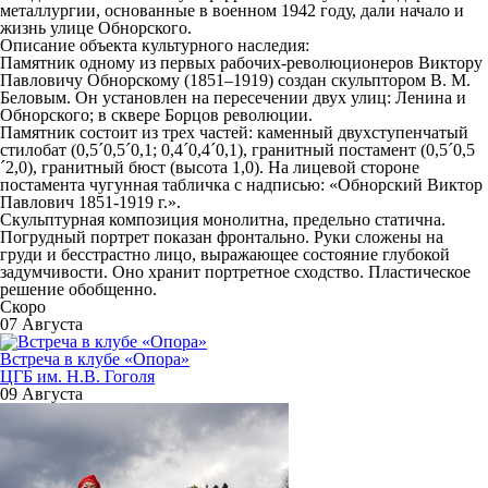
металлургии, основанные в военном 1942 году, дали начало и
жизнь улице Обнорского.
Описание объекта культурного наследия:
Памятник одному из первых рабочих-революционеров Виктору
Павловичу Обнорскому (1851–1919) создан скульптором В. М.
Беловым. Он установлен на пересечении двух улиц: Ленина и
Обнорского; в сквере Борцов революции.
Памятник состоит из трех частей: каменный двухступенчатый
стилобат (0,5´0,5´0,1; 0,4´0,4´0,1), гранитный постамент (0,5´0,5
´2,0), гранитный бюст (высота 1,0). На лицевой стороне
постамента чугунная табличка с надписью:
«Обнорский Виктор
Павлович 1851-1919 г.».
Скульптурная композиция монолитна, предельно статична.
Погрудный портрет показан фронтально. Руки сложены на
груди и бесстрастно лицо, выражающее состояние глубокой
задумчивости. Оно хранит портретное сходство. Пластическое
решение обобщенно.
Скоро
07 Августа
Встреча в клубе «Опора»
ЦГБ им. Н.В. Гоголя
09 Августа