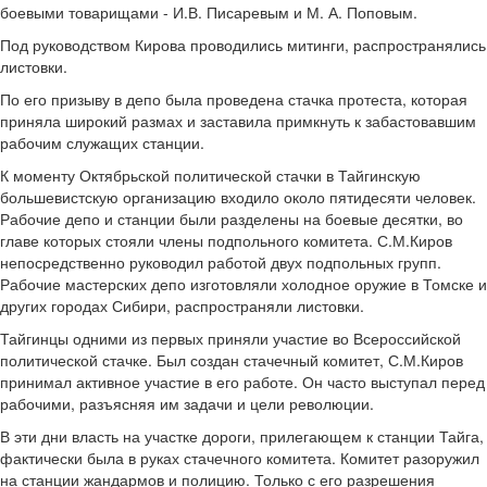
боевыми товарищами - И.В. Писаревым и М. А. Поповым.
Под руководством Кирова проводились митинги, распространялись
листовки.
По его призыву в депо была проведена стачка протеста, которая
приняла широкий размах и заставила примкнуть к забастовавшим
рабочим служащих станции.
К моменту Октябрьской политической стачки в Тайгинскую
большевистскую организацию входило около пятидесяти человек.
Рабочие депо и станции были разделены на боевые десятки, во
главе которых стояли члены подпольного комитета. С.М.Киров
непосредственно руководил работой двух подпольных групп.
Рабочие мастерских депо изготовляли холодное оружие в Томске и
других городах Сибири, распространяли листовки.
Тайгинцы одними из первых приняли участие во Всероссийской
политической стачке. Был создан стачечный комитет, С.М.Киров
принимал активное участие в его работе. Он часто выступал перед
рабочими, разъясняя им задачи и цели революции.
В эти дни власть на участке дороги, прилегающем к станции Тайга,
фактически была в руках стачечного комитета. Комитет разоружил
на станции жандармов и полицию. Только с его разрешения