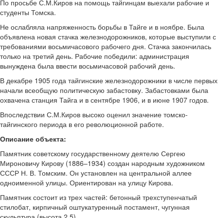
По просьбе С.М.Киров на помощь тайгинцам выехали рабочие и
студенты Томска.
Не ослабляла напряженность борьбы в Тайге и в ноябре. Была
объявлена новая стачка железнодорожников, которые выступили с
требованиями восьмичасового рабочего дня. Стачка закончилась
только на третий день. Рабочие победили: администрация
вынуждена была ввести восьмичасовой рабочий день.
В декабре 1905 года тайгинские железнодорожники в числе первых
начали всеобщую политическую забастовку. Забастовками была
охвачена станция Тайга и в сентябре 1906, и в июне 1907 годов.
Впоследствии С.М.Киров высоко оценил значение томско-
тайгинского периода в его революционной работе.
Описание объекта:
Памятник советскому государственному деятелю Сергею
Мироновичу Кирову (1886–1934) создан народным художником
СССР Н. В. Томским. Он установлен на центральной аллее
одноименной улицы. Ориентирован на улицу Кирова.
Памятник состоит из трех частей: бетонный трехступенчатый
стилобат, кирпичный оштукатуренный постамент, чугунная
скульптура (высота 2,5).