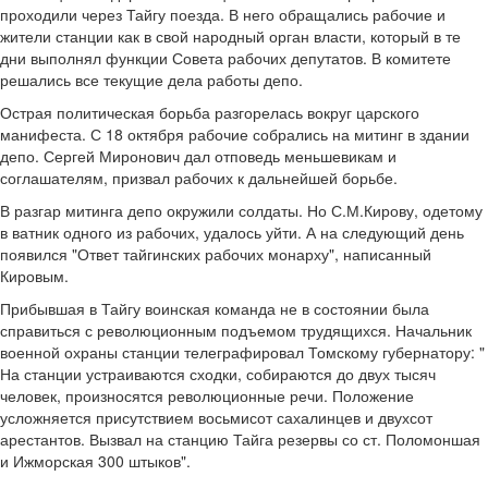
проходили через Тайгу поезда. В него обращались рабочие и
жители станции как в свой народный орган власти, который в те
дни выполнял функции Совета рабочих депутатов. В комитете
решались все текущие дела работы депо.
Острая политическая борьба разгорелась вокруг царского
манифеста. С 18 октября рабочие собрались на митинг в здании
депо. Сергей Миронович дал отповедь меньшевикам и
соглашателям, призвал рабочих к дальнейшей борьбе.
В разгар митинга депо окружили солдаты. Но С.М.Кирову, одетому
в ватник одного из рабочих, удалось уйти. А на следующий день
появился "Ответ тайгинских рабочих монарху", написанный
Кировым.
Прибывшая в Тайгу воинская команда не в состоянии была
справиться с революционным подъемом трудящихся. Начальник
военной охраны станции телеграфировал Томскому губернатору: "
На станции устраиваются сходки, собираются до двух тысяч
человек, произносятся революционные речи. Положение
усложняется присутствием восьмисот сахалинцев и двухсот
арестантов. Вызвал на станцию Тайга резервы со ст. Поломоншая
и Ижморская 300 штыков".