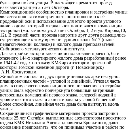
бульваром по оси улицы. В настоящее время этот проезд
называется улицей 25 лет Октября.
Композиционной особенностью планировки и застройки улицы
является полная симметричность по отношению к её
продольной оси и использование для этого проекта углового
жилого дома, который «зеркально» повторялся в композиции
застройки (жилые дома ул. 25 лет Октября, 1, 2 и ул. Кирова,10,
12). В средней части проезда напротив друг друга размещались
существующие к тому времени здания школы №17 (ныне
педагогический колледж) и жилого дома преподавателей
Сибирского металлургического института.
Для застройки автор и заказчик использовали проект 5, 6-ти
этажного 144-х квартирного жилого дома разработанный ранее
в 1941-42 годах по заказу КМЗ архитектором проектной
конторы Томской железной дороги (г. Новосибирск)
А.И. Лоскутовым.
Жилой дом состоял из двух принципиальных архитектурно-
планировочных частей – угловой и линейной. Угловая часть
дома в силу своего композиционного положения в застройке
улицы была эффектно подчеркнута большими витринами
встроенных помещений первого этажа, галереей лоджий в
уровне шестого этажа и акцентирована угловой башенкой.
Более спокойная, линейная часть дома была вытянута вдоль
улицы.
Сохранившиеся графические материалы проекта застройки
улицы 25 лет Октября, выполненные архитектором проектного
отдела КМК Николаем Александровичем Бровкиным, дают
основание предполагать, что он принимал участие в работе по