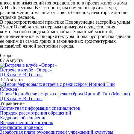
внесению изменений непосредственно в проект жилого дома
А.И. Лоскутова. В частности, им изменены архитектура,
расположение и масштаб угловых башенок, некоторые детали
отделки фасадов.
В градостроительной практике Новокузнецка застройка улицы
25 лет Октября стала первым примером осуществления
комплексной городской застройки. Заданный масштаб,
выполненное качество архитектуры и благоустройства сделали
ее одним из самых ярких и законченных архитектурных
ансамблей жилой застройки города.
Скоро
07 Августа
Встреча в клубе «Опора»
ЦГБ им. Н.В. Гоголя
12 Августа
Герои Чернобыля: встреча с режиссёром Ириной Тин (Москва)
ЦГБ им. Н.В. Гоголя
Управление
Контактная информация специалистов
Порядок рассмотрения обращений
Кадровое обеспечение
Ведомственный контроль
Результаты проверок
Заработная плата руководителей учреждений культуры