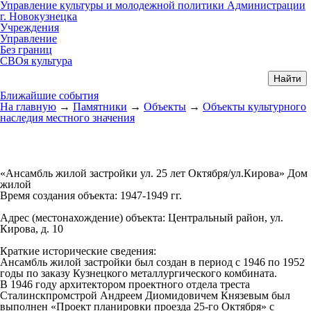
Управление культуры и молодежной политики Администрации
г. Новокузнецка
Учреждения
Управление
Без границ
СВОя культура
Ближайшие события
На главную
→
Памятники
→
Объекты
→
Объекты культурного
наследия местного значения
«Ансамбль жилой застройки ул. 25 лет Октября/ул.Кирова» Дом
жилой
Время создания объекта:
1947-1949 гг.
Адрес (местонахождение) объекта:
Центральный район, ул.
Кирова, д. 10
Краткие исторические сведения:
Ансамбль жилой застройки был создан в период с 1946 по 1952
годы по заказу Кузнецкого металлургического комбината.
В 1946 году архитектором проектного отдела треста
Сталинскпромстрой Андреем Диомидовичем Князевым был
выполнен «Проект планировки проезда 25-го Октября» с