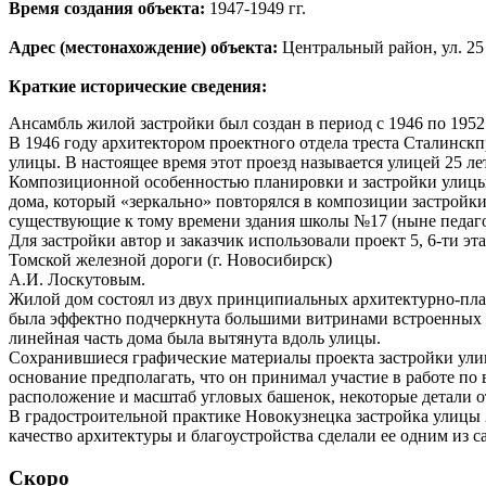
Время создания объекта:
1947-1949 гг.
Адрес (местонахождение) объекта:
Центральный район, ул. 25 
Краткие исторические сведения:
Ансамбль жилой застройки был создан в период с 1946 по 1952
В 1946 году архитектором проектного отдела треста Сталинс
улицы. В настоящее время этот проезд называется улицей 25 ле
Композиционной особенностью планировки и застройки улицы я
дома, который «зеркально» повторялся в композиции застройки (
существующие к тому времени здания школы №17 (ныне педаго
Для застройки автор и заказчик использовали проект 5, 6-ти 
Томской железной дороги (г. Новосибирск)
А.И. Лоскутовым.
Жилой дом состоял из двух принципиальных архитектурно-план
была эффектно подчеркнута большими витринами встроенных п
линейная часть дома была вытянута вдоль улицы.
Сохранившиеся графические материалы проекта застройки ул
основание предполагать, что он принимал участие в работе по
расположение и масштаб угловых башенок, некоторые детали о
В градостроительной практике Новокузнецка застройка улицы
качество архитектуры и благоустройства сделали ее одним из 
Скоро