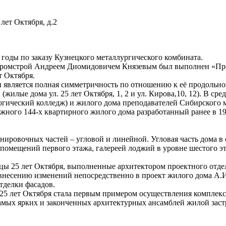
лет Октября, д.2
 годы по заказу Кузнецкого металлургического комбината.
кпромстрой Андреем Диомидовичем Князевым был выполнен «Прое
т Октября.
вляется полная симметричность по отношению к её продольной 
жилые дома ул. 25 лет Октября, 1, 2 и ул. Кирова,10, 12). В ср
гический колледж) и жилого дома преподавателей Сибирского м
этажного 144-х квартирного жилого дома разработанный ранее в 
ировочных частей – угловой и линейной. Угловая часть дома в
омещений первого этажа, галереей лоджий в уровне шестого эта
ицы 25 лет Октября, выполненные архитектором проектного от
 внесению изменений непосредственно в проект жилого дома А.И
тделки фасадов.
 25 лет Октября стала первым примером осуществления комплек
самых ярких и законченных архитектурных ансамблей жилой заст