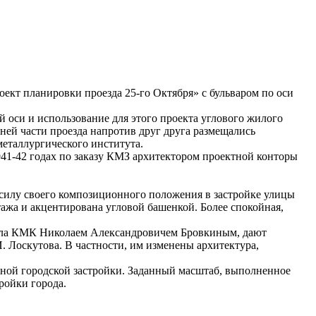
кт планировки проезда 25-го Октября» с бульваром по оси
оси и использование для этого проекта углового жилого
едней части проезда напротив друг друга размещались
еталлургического института.
1941-42 годах по заказу КМЗ архитектором проектной конторы
 силу своего композиционного положения в застройке улицы
жа и акцентирована угловой башенкой. Более спокойная,
дела КМК Николаем Александровичем Бровкиным, дают
. Лоскутова. В частности, им изменены архитектура,
сной городской застройки. Заданный масштаб, выполненное
ройки города.