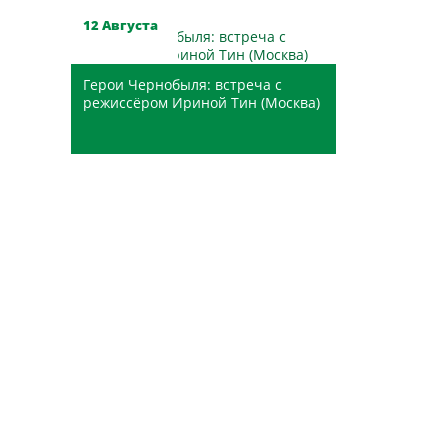
12 Августа
Герои Чернобыля: встреча с
режиссёром Ириной Тин (Москва)
ЦГБ им. Н.В. Гоголя
Услуги
Электронные услуги