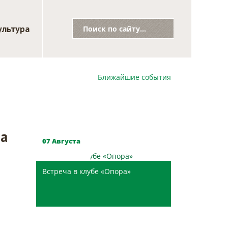
ультура
Ближайшие события
за
Скоро
07 Августа
Встреча в клубе «Опора»
ЦГБ им. Н.В. Гоголя