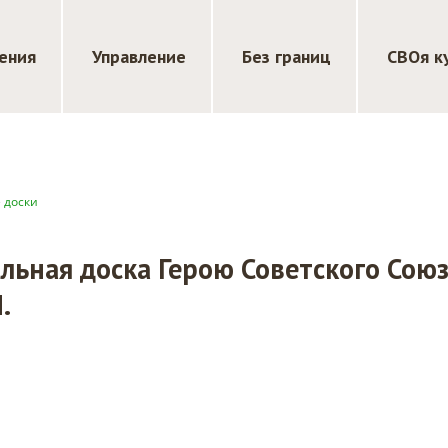
ения
Управление
Без границ
СВОя к
 доски
ьная доска Герою Советского Сою
.