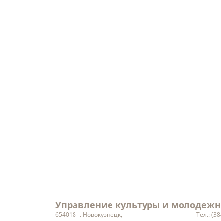
Порядок рассмотрения
Уведомления о
обращений
проведении ра
Кадровое обеспечение
Объекты
Ведомственный контроль
Результаты проверок
Заработная плата
руководителей учреждений
культуры
Статистическая информация
Вакансии
Управление культуры и молодежн
654018 г. Новокузнецк,
Тел.: (3