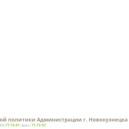
Областные
 планируемом
Ведомственные музеи
бот
Федеральные
Библиотеки
Международны
Музеи
Культурно-досуговые
учреждения
Образовательные
учреждения
Молодежные организации
ой политики Администрации г. Новокузнецка
843)
77-72-81
, факс:
77-72-97