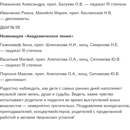
Романенко Александра, преп. Батуева О.В. — лауреат III степени
Иванченко Риана, Миняйло Мария, преп. Кислинская Н.В.
— дипломанты
ДШИ № 58
Номинация «Академическое пение»
Газенкамф Анна, преп. Шлиханова Н.И., конц. Смирнова Н.Е.
— лауреат III степени
Васильев Матвей, преп. Алипатова О.А., конц. Ситникова Ю.В.
— лауреат III степени
Порохня Максим, преп. Алипатова О.А., конц. Ситникова Ю.В.
— дипломант
Радостно наблюдать, как дети с самых ранних дней наполняют
музыкой свою жизнь, души и судьбы. Видеть, какие чувства
испытывают родители и педагоги во время выступлений юных
вокалистов — невероятно трогательно. Поздравляем конкурсантов,
преподавателей, концертмейстеров, родителей с проделанной
работой и желаем творческих успехов!