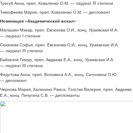
Трегуб Анна, преп. Коваленко О.М. — лауреат III степени
Тимофеева Мария, преп. Коваленко О.М. — дипломант
Номинация «Академический вокал»
Малашин Макар, преп. Евсюкова О.И., конц. Ураевская И.А.
— лауреат I степени
Секачева Софья, преп. Евсюкова О.И., конц. Ураевская И.А.
— лауреат III степени
Байкалов Тимур, преп. Авдеева Е.А., конц. Ураевская И.А.
— лауреат III степени
Федотова Анна, преп. Воловина А.А., конц. Сатонкина О.Ю.
— дипломант
Чернова Мария, Калинина Раиса, Толстик Валерия, преп. Авдеева
Е.А., конц. Пичугина С.В. — дипломанты