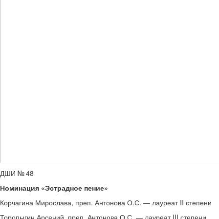
ДШИ № 48
Номинация «Эстрадное пение»
Корчагина Мирослава, преп. Антонова О.С. — лауреат II степени
Торопыгин Арсений. преп. Антонова О.С. — лауреат III степени