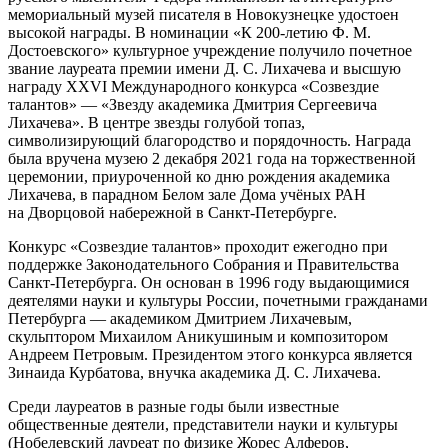
мемориальный музей писателя в Новокузнецке удостоен
высокой награды. В номинации «К 200-летию Ф. М.
Достоевского» культурное учреждение получило почетное
звание лауреата премии имени Д. С. Лихачева и высшую
награду XXVI Международного конкурса «Созвездие
талантов» — «Звезду академика Дмитрия Сергеевича
Лихачева». В центре звезды голубой топаз,
символизирующий благородство и порядочность. Награда
была вручена музею 2 декабря 2021 года на торжественной
церемонии, приуроченной ко дню рождения академика
Лихачева, в парадном Белом зале Дома учёных РАН
на Дворцовой набережной в Санкт-Петербурге.
Конкурс «Созвездие талантов» проходит ежегодно при
поддержке Законодательного Собрания и Правительства
Санкт-Петербурга. Он основан в 1996 году выдающимися
деятелями науки и культуры России, почетными гражданами
Петербурга — академиком Дмитрием Лихачевым,
скульптором Михаилом Аникушиным и композитором
Андреем Петровым. Президентом этого конкурса является
Зинаида Курбатова, внучка академика Д. С. Лихачева.
Среди лауреатов в разные годы были известные
общественные деятели, представители науки и культуры
(Нобелевский лауреат по физике Жорес Алферов,